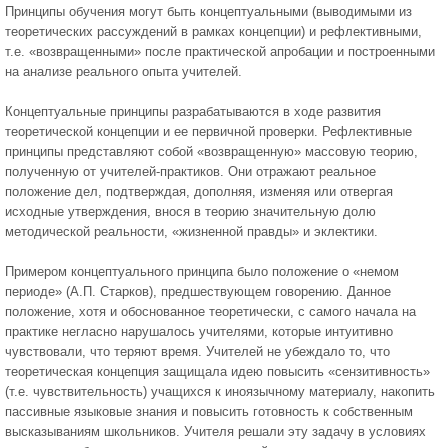
Принципы обучения могут быть концептуальными (выводимыми из
теоретических рассуждений в рамках концепции) и рефлективными,
т.е. «возвращенными» после практической апробации и построенными
на анализе реального опыта учителей.
Концептуальные принципы разрабатываются в ходе развития
теоретической концепции и ее первичной проверки. Рефлективные
принципы представляют собой «возвращенную» массовую теорию,
полученную от учителей-практиков. Они отражают реальное
положение дел, подтверждая, дополняя, изменяя или отвергая
исходные утверждения, внося в теорию значительную долю
методической реальности, «жизненной правды» и эклектики.
Примером концептуального принципа было положение о «немом
периоде» (А.П. Старков), предшествующем говорению. Данное
положение, хотя и обоснованное теоретически, с самого начала на
практике негласно нарушалось учителями, которые интуитивно
чувствовали, что теряют время. Учителей не убеждало то, что
теоретическая концепция защищала идею повысить «сензитивность»
(т.е. чувствительность) учащихся к иноязычному материалу, накопить
пассивные языковые знания и повысить готовность к собственным
высказываниям школьников. Учителя решали эту задачу в условиях