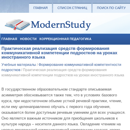
ГЛАВНАЯ
СПИСОК СТРАНИЦ
ПОИСК ПО САЙТУ
ГЛАВНАЯ
НОВОСТИ
КОРРЕКЦИОННАЯ ПЕДАГОГИКА
Практическая реализация средств формирования
СОЦИАЛЬНАЯ ПЕДАГОГИКА
УЧЕБНЫЕ МАТЕРИАЛЫ
коммуникативной компетенции подростков на уроках
иностранного языка
Учебные материалы
/
Формирование коммуникативной компетентности
подростков
/ Практическая реализация средств формирования
коммуникативной компетенции подростков на уроках иностранного языка
В государственном образовательном стандарте описываемая
асимметрия обосновывается также тем, что в условиях базового
курса, при недостаточном объеме устной речевой практики, чтение,
если ему целенаправленно обучать с первого года обучения,
оказывается более доступным речевым умением для всех учащихся.
Оно является важным источником для приобщения школьников к
культуре народа – носителя данного языка. Овладение чтением на
уровне продвинутой коммуникативной компетенции создает, кроме