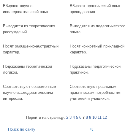
Вбирают научно-
Вбирают практический опыт
исследовательский опыт.
преподавания.
Выводятся из теоретических
Выводятся из педагогического
рассуждений.
опыта.
Носят обобщенно-абстрактный
Носят конкретный прикладной
характер.
характер.
Подсказаны теоретической
Подсказаны педагогической
логикой.
практикой.
Соответствуют современным
Соответствуют реальным
научно-исследовательским
практическим потребностям
интересам.
учителей и учащихся.
Перейти на страницу:
2
3
4
5
6
7
8
9
10
11
12