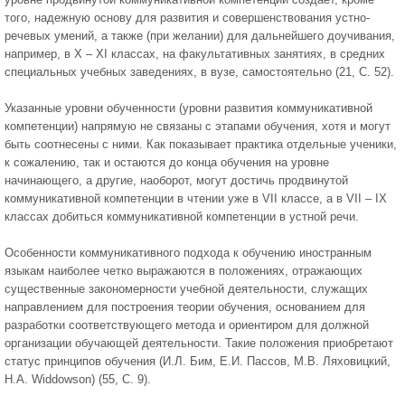
того, надежную основу для развития и совершенствования устно-
речевых умений, а также (при желании) для дальнейшего доучивания,
например, в X – XI классах, на факультативных занятиях, в средних
специальных учебных заведениях, в вузе, самостоятельно (21, С. 52).
Указанные уровни обученности (уровни развития коммуникативной
компетенции) напрямую не связаны с этапами обучения, хотя и могут
быть соотнесены с ними. Как показывает практика отдельные ученики,
к сожалению, так и остаются до конца обучения на уровне
начинающего, а другие, наоборот, могут достичь продвинутой
коммуникативной компетенции в чтении уже в VII классе, а в VII – IX
классах добиться коммуникативной компетенции в устной речи.
Особенности коммуникативного подхода к обучению иностранным
языкам наиболее четко выражаются в положениях, отражающих
существенные закономерности учебной деятельности, служащих
направлением для построения теории обучения, основанием для
разработки соответствующего метода и ориентиром для должной
организации обучающей деятельности. Такие положения приобретают
статус принципов обучения (И.Л. Бим, Е.И. Пассов, М.В. Ляховицкий,
H.A. Widdowson) (55, С. 9).