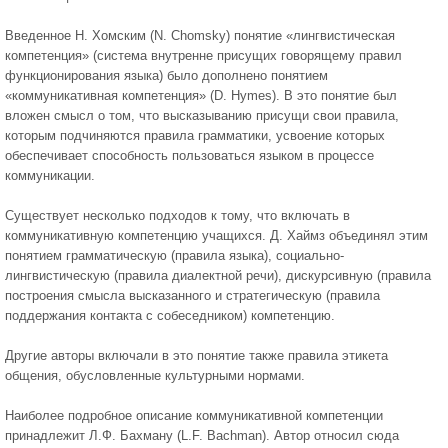
Введенное Н. Хомским (N. Chomsky) понятие «лингвистическая
компетенция» (система внутренне присущих говорящему правил
функционирования языка) было дополнено понятием
«коммуникативная компетенция» (D. Hymes). В это понятие был
вложен смысл о том, что высказыванию присущи свои правила,
которым подчиняются правила грамматики, усвоение которых
обеспечивает способность пользоваться языком в процессе
коммуникации.
Существует несколько подходов к тому, что включать в
коммуникативную компетенцию учащихся. Д. Хаймз объединял этим
понятием грамматическую (правила языка), социально-
лингвистическую (правила диалектной речи), дискурсивную (правила
построения смысла высказанного и стратегическую (правила
поддержания контакта с собеседником) компетенцию.
Другие авторы включали в это понятие также правила этикета
общения, обусловленные культурными нормами.
Наиболее подробное описание коммуникативной компетенции
принадлежит Л.Ф. Бахману (L.F. Bachman). Автор относил сюда