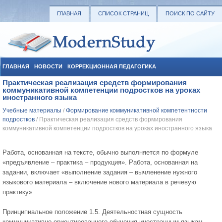
ГЛАВНАЯ
СПИСОК СТРАНИЦ
ПОИСК ПО САЙТУ
ГЛАВНАЯ
НОВОСТИ
КОРРЕКЦИОННАЯ ПЕДАГОГИКА
Практическая реализация средств формирования
СОЦИАЛЬНАЯ ПЕДАГОГИКА
УЧЕБНЫЕ МАТЕРИАЛЫ
коммуникативной компетенции подростков на уроках
иностранного языка
Учебные материалы
/
Формирование коммуникативной компетентности
подростков
/ Практическая реализация средств формирования
коммуникативной компетенции подростков на уроках иностранного языка
Работа, основанная на тексте, обычно выполняется по формуле
«предъявление – практика – продукция». Работа, основанная на
задании, включает «выполнение задания – вычленение нужного
языкового материала – включение нового материала в речевую
практику».
Принципиальное положение 1.5. Деятельностная сущность
коммуникативно-ориентированного обучения иностранным языкам