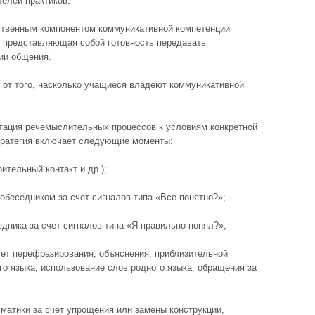
телей-практиков.
ственным компонентом коммуникативной компетенции
, представляющая собой готовность передавать
ии общения.
 от того, насколько учащиеся владеют коммуникативной
птация речемыслительных процессов к условиям конкретной
тратегия включает следующие моменты:
ительный контакт и др.);
обеседником за счет сигналов типа «Все понятно?»;
дника за счет сигналов типа «Я правильно понял?»;
чет перефразирования, объяснения, приблизительной
го языка, использование слов родного языка, обращения за
матики за счет упрощения или замены конструкции,