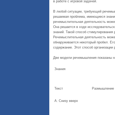
в работе с игровой задачей.
В любой ситуации, требующей речемыш
решаемая проблема, имеющиеся знания
речемыслительная деятельность может
Она решается в ходе исследовательс
знаний. Такой способ стимулирования
Речемыслительная деятельность может
обнаруживается некоторый пробел. Его
содержание. Этот способ организации
Две модели речемышления показаны на
Знания
Текст
Размышление
А. Снизу вверх