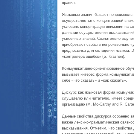
правил.
Языковые знания бывают непроизволь
осуществляется с концентрацией вним
условиях концентрации внимания на с
данными осуществления высказываний 
усвоенных знаний. Сознательно выуче
приобретают свойств непроизвольно «
предпосылки для овладения языком. Эт
«контролера ошибок» (S. Krashen).
Коммуникативно-ориентированное обуч
вызывает интерес форма коммуникати
себе «что сказать» и «как сказать».
Дискурс как языковая форма коммуник
слушателю или читателю, имеет среди
организацию (M. Mc-Carthy and R. Carter
Данные свойства дискурса особенно за
важна лексико-грамматическая связно
высказывания. Отметим, что свойства 