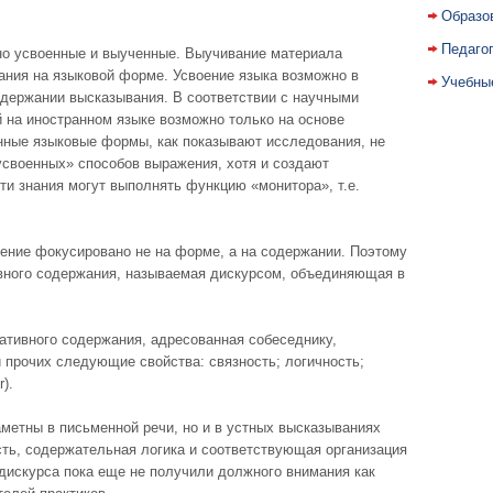
Образо
Педаго
но усвоенные и выученные. Выучивание материала
ания на языковой форме. Усвоение языка возможно в
Учебны
одержании высказывания. В соответствии с научными
на иностранном языке возможно только на основе
нные языковые формы, как показывают исследования, не
усвоенных» способов выражения, хотя и создают
и знания могут выполнять функцию «монитора», т.е.
ение фокусировано не на форме, а на содержании. Поэтому
вного содержания, называемая дискурсом, объединяющая в
ативного содержания, адресованная собеседнику,
 прочих следующие свойства: связность; логичность;
).
метны в письменной речи, но и в устных высказываниях
сть, содержательная логика и соответствующая организация
дискурса пока еще не получили должного внимания как