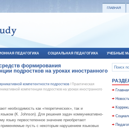
ГЛАВНАЯ
ИОННАЯ ПЕДАГОГИКА
СОЦИАЛЬНАЯ ПЕДАГОГИКА
УЧЕБНЫЕ М
 средств формирования
нции подростков на уроках иностранного
РАЗДЕ
уникативной компетентности подростков
/ Практическая
никативной компетенции подростков на уроках иностранного
Главна
Новост
Коррекц
ют необходимость как «теоретических», так и
языком (K. Johnson). Для решения задач коммуникативно-
Социал
ому языку первостепенное значение приобретают
Педаго
о применяемые пусть с некоторым нарушением языковых