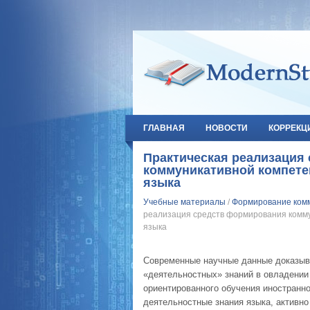
ГЛАВНАЯ
НОВОСТИ
КОРРЕКЦ
Практическая реализация
коммуникативной компете
языка
Учебные материалы
/
Формирование комм
реализация средств формирования комму
языка
Современные научные данные доказыва
«деятельностных» знаний в овладении 
ориентированного обучения иностранн
деятельностные знания языка, активн