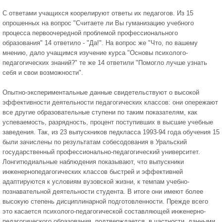
С ответами учащихся коорелируют ответы их педагогов. Из 15
опрошенных на вопрос "Считаете ли Вы гуманизацию учебного
процесса первоочередной проблемой профессионального
образования" 14 ответило - "Да!". На вопрос же "Что, по вашему
мнению, дало учащимся изучение курса "Основы психолого-
педагогических знаний?" те же 14 ответили "Помогло лучше узнать
себя и свои возможности".
Опытно-экспериментальные данные свидетельствуют о высокой
эффективности деятельности педагогических классов: они опережают
все другие образовательные ступени по таким показателям, как
успеваемость, разрядность, процент поступивших в высшие учебные
заведения. Так, из 23 выпускников педкласса 1993-94 года обучения 15
были зачислены по результатам собесодования в Уральский
государственный профессионально-педагогический университет.
Лонгитюдиальные наблюдения показывают, что выпускники
инженернопедагогических классов быстрей и эффективней
адаптируются к условиям вузовской жизни, к темпам учебно-
познавательной деятельности студента. В итоге они имеют более
высокую степень дисциплинарной подготовленности. Прежде всего
это касается психолого-педагогической составляющей инженерно-
педагогического образования, подтверждается, в частности, данными