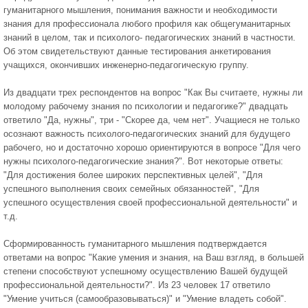
гуманитарного мышления, понимания важности и необходимости
знания для профессионала любого профиля как общегуманитарных
знаний в целом, так и психолого- педагогических знаний в частности.
Об этом свидетельствуют данные тестирования анкетирования
учащихся, окончивших инженерно-педагогическую группу.
Из двадцати трех респондентов на вопрос "Как Вы считаете, нужны ли
молодому рабочему знания по психологии и педагогике?" двадцать
ответило "Да, нужны", три - "Скорее да, чем нет". Учащиеся не только
осознают важность психолого-педагогических знаний для будущего
рабочего, но и достаточно хорошо ориентируются в вопросе "Для чего
нужны психолого-педагогические знания?". Вот некоторые ответы:
"Для достижения более широких перспективных целей", "Для
успешного выполнения своих семейных обязанностей", "Для
успешного осуществления своей профессиональной деятельности" и
т.д.
Сформированность гуманитарного мышления подтверждается
ответами на вопрос "Какие умения и знания, на Ваш взгляд, в большей
степени способствуют успешному осуществлению Вашей будущей
профессиональной деятельности?". Из 23 человек 17 ответило
"Умение учиться (самообразовываться)" и "Умение владеть собой".