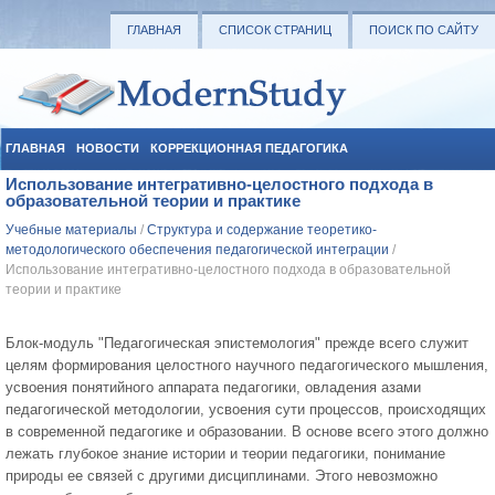
ГЛАВНАЯ
СПИСОК СТРАНИЦ
ПОИСК ПО САЙТУ
ГЛАВНАЯ
НОВОСТИ
КОРРЕКЦИОННАЯ ПЕДАГОГИКА
Использование интегративно-целостного подхода в
СОЦИАЛЬНАЯ ПЕДАГОГИКА
УЧЕБНЫЕ МАТЕРИАЛЫ
образовательной теории и практике
Учебные материалы
/
Структура и содержание теоретико-
методологического обеспечения педагогической интеграции
/
Использование интегративно-целостного подхода в образовательной
теории и практике
Блок-модуль "Педагогическая эпистемология" прежде всего служит
целям формирования целостного научного педагогического мышления,
усвоения понятийного аппарата педагогики, овладения азами
педагогической методологии, усвоения сути процессов, происходящих
в современной педагогике и образовании. В основе всего этого должно
лежать глубокое знание истории и теории педагогики, понимание
природы ее связей с другими дисциплинами. Этого невозможно