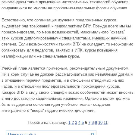
рекомендуем также применение интегративных технологий обучения,
опирающихся во многом на проблемно-модельные формы обучения.
Естественно, что организация изучения предложенных курсов
выдвигает ряд требований к педколлективу ВПУ. Прежде всего мы бы
порекомендовали, по мере возможностей, максимального "охвата"
этих курсов дипломированными специалистами, имеющих научные
степени. Если возможностями такими ВПУ не обладает, то необходимо
организовать для педагогов, занятых в ИПК, курсы повышения
квалификации или же специальные курсы.
Учебный план является примерным, рекомендательным документом.
Ни в коем случае не должен рассматриваться как незыблемая догма и
в отношении перечня предметов, и в отношении отводимых на них
часов, и в отношении последовательности прохождения курсов.
Каждое ВПУ в силу своих специфических особенностей может вносить
в него достаточно кардинальных изменения. Однако в целом должна
быть выдержана основная идея учебного плана - создание
интегративного "веера" педагогических дисциплин.
Перейти на страницу:
1
2
3
4
5
6
7
8
9
10
11