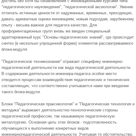
достичь без хотя бы ознакомления с инновационными курсами типа
"педагогического науковедения", "педагогической аксиологии". Умение
отличать истинные ценности от надуманных, временных, преходящих,
давать адекватные оценки инновациям, новым подходам, зарубежному
опыту - весьма важное для педагога качество. Для
профориентационных групп вновь же введен специальный
адаптированный курс "Основы педагогических знаний", где происходит
синтез (в несколько упрощенной форме) элементов рассматриваемого
блока-модуля.
"Педагогическое техникознание" отражает специфику инженерно-
педагогической деятельности как вида педагогической деятельности.
В содержании деятельности инженера-педагога особое место
отводится процессам взаимодействия педагогических и технических
составляющих, что соответственно учитывается нами при введении
такого блока-модуля.
Блоки "Педагогическая праксикология" и "Педагогическая технология и
методика" выражают деятельностно-технологические стороны
педагогической профессии, так называемую педагогическую
металлургию. Основная цель этих блоков - подготовленность
обучающихся к выполнению конкретных видов
инженернопедагогической деятельности. Учитывая то обстоятельство,