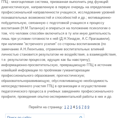
ГПЦ - многоцелевая система, призванная выполнить ряд функций:
диагностическую, направленную в первую очередь на определение
профессиональной направленности учащихся, исследование уровней
познавательных возможностей и способностей и др.; мотивационно-
побудительную, связанную с подготовкой учащихся к процессу
воспитания (Н.М.Таланчук) и опираться на положение психологии о
том, что человек способен включиться в ту или иную деятельность
лишь при условии готовности к ней (Д.Н.Узнадзе, А.С.Прагашвили),
при наличиии "встречного усилия" со стороны воспитанников (по
замечанию А.Н.Леонтьева, отражение воспитательных влияний
личностью становится результатом не воздействия, а взаимодействия,
т.е. результатом процессов, идущих как бы навстречу);
информационно-просветительскую, превращающую ГПЦ в источник
новейшей информации по проблемам гуманитаризации
профессионального образования; прогностическую;
образовательноразвивающую, обусловливающую необходимость
непосредственного участия ГПЦ в организации и осуществлении
педагогического процесса в учебных заведениях профессионального
профиля, проведения опытно-экспериментальной работы в них и др.
Перейти на страницу:
1
2
3
4
5
6
7
8
9