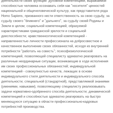
деятельности своих функций: духовной компетенцией, выражаемой
способностью человека осознавать себя как "носителя" ценностей
национальной и общечеловеческой культур, как представителя рода
Homo Sapiens, призванного нести ответственность за свою судьбу, за
судьбу своего "ближнего" и "дальнего", за судьбу своей Родины и
Земли в целом; социальной компетенцией, образуемой
характеристиками гражданской зрелости и социальной
дееспособности; нравственноэтической компетенцией -
направленностью личности профессионала на добросовестное и
качественное выполнение своих обязанностей, исходя из внутренней
потребности "работать на совесть"; психофизиологической
компетенцией, позволяющей специалисту адекватно реагировать на
различные неординарные ситуации, возникающие в ходе исполнения
им своих профессиональных обязанностей; индивидуальной
компетенцией - совокупностью качеств, лежащих в основе
индивидуального стиля деятельности и индивидуального способа
деятельности; специальной (стандартной), представляемой знаниями
(умениями, навыками), позволяющему специалисту реализовывать
задачи нормативно-одобренного способа деятельности; динамической
компетенцией и способностью адекватно реагировать на быстро
меняющуюся ситуацию в области профессионально-кадровых
потребностей производства.