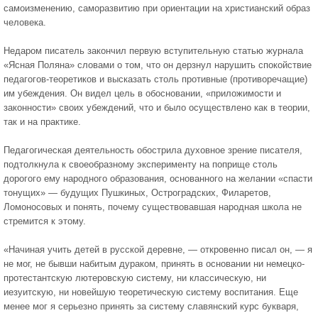
самоизменению, саморазвитию при ориентации на христианский образ
человека.
Недаром писатель закончил первую вступительную статью журнала
«Ясная Поляна» словами о том, что он дерзнул нарушить спокойствие
педагогов-теоретиков и высказать столь противные (противоречащие)
им убеждения. Он видел цель в обосновании, «приложимости и
законности» своих убеждений, что и было осуществлено как в теории,
так и на практике.
Педагогическая деятельность обострила духовное зрение писателя,
подтолкнула к своеобразному эксперименту на поприще столь
дорогого ему народного образования, основанного на желании «спасти
тонущих» — будущих Пушкиных, Остроградских, Филаретов,
Ломоносовых и понять, почему существовавшая народная школа не
стремится к этому.
«Начиная учить детей в русской деревне, — откровенно писал он, — я
не мог, не бывши набитым дураком, принять в основании ни немецко-
протестантскую лютеровскую систему, ни классическую, ни
иезуитскую, ни новейшую теоретическую систему воспитания. Еще
менее мог я серьезно принять за систему славянский курс букваря,