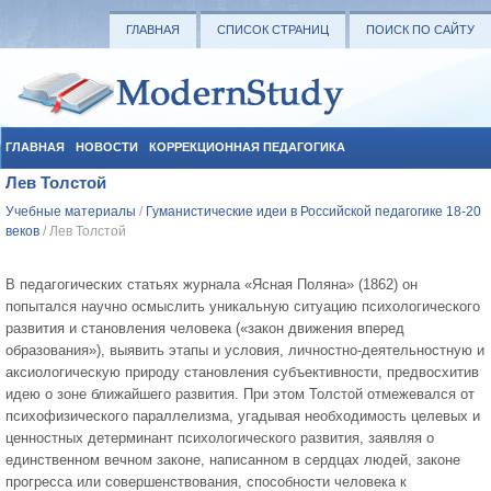
ГЛАВНАЯ
СПИСОК СТРАНИЦ
ПОИСК ПО САЙТУ
ГЛАВНАЯ
НОВОСТИ
КОРРЕКЦИОННАЯ ПЕДАГОГИКА
Лев Толстой
СОЦИАЛЬНАЯ ПЕДАГОГИКА
УЧЕБНЫЕ МАТЕРИАЛЫ
Учебные материалы
/
Гуманистические идеи в Российской педагогике 18-20
веков
/ Лев Толстой
В педагогических статьях журнала «Ясная Поляна» (1862) он
попытался научно осмыслить уникальную ситуацию психологического
развития и становления человека («закон движения вперед
образования»), выявить этапы и условия, личностно-деятельностную и
аксиологическую природу становления субъективности, предвосхитив
идею о зоне ближайшего развития. При этом Толстой отмежевался от
психофизического параллелизма, угадывая необходимость целевых и
ценностных детерминант психологического развития, заявляя о
единственном вечном законе, написанном в сердцах людей, законе
прогресса или совершенствования, способности человека к