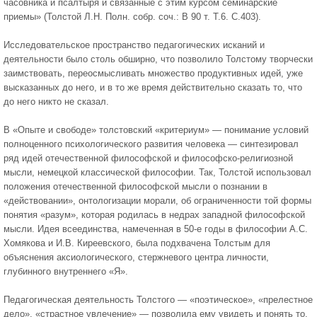
часовника и псалтыря и связанные с этим курсом семинарские
приемы» (Толстой Л.Н. Полн. собр. соч.: В 90 т. Т.6. С.403).
Исследовательское пространство педагогических исканий и
деятельности было столь обширно, что позволило Толстому творчески
заимствовать, переосмысливать множество продуктивных идей, уже
высказанных до него, и в то же время действительно сказать то, что
до него никто не сказал.
В «Опыте и свободе» толстовский «критериум» — понимание условий
полноценного психологического развития человека — синтезировал
ряд идей отечественной философской и философско-религиозной
мысли, немецкой классической философии. Так, Толстой использовал
положения отечественной философской мысли о познании в
«действовании», онтологизации морали, об ограниченности той формы
понятия «разум», которая родилась в недрах западной философской
мысли. Идея всеединства, намеченная в 50-е годы в философии А.С.
Хомякова и И.В. Киреевского, была подхвачена Толстым для
объяснения аксиологического, стержневого центра личности,
глубинного внутреннего «Я».
Педагогическая деятельность Толстого — «поэтическое», «прелестное
дело», «страстное увлечение» — позволила ему увидеть и понять то,