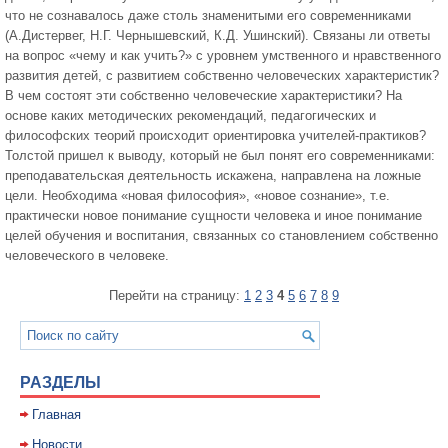
что не сознавалось даже столь знаменитыми его современниками
(А.Дистервег, Н.Г. Чернышевский, К.Д. Ушинский). Связаны ли ответы
на вопрос «чему и как учить?» с уровнем умственного и нравственного
развития детей, с развитием собственно человеческих характеристик?
В чем состоят эти собственно человеческие характеристики? На
основе каких методических рекомендаций, педагогических и
философских теорий происходит ориентировка учителей-практиков?
Толстой пришел к выводу, который не был понят его современниками:
преподавательская деятельность искажена, направлена на ложные
цели. Необходима «новая философия», «новое сознание», т.е.
практически новое понимание сущности человека и иное понимание
целей обучения и воспитания, связанных со становлением собственно
человеческого в человеке.
Перейти на страницу:
1
2
3
4
5
6
7
8
9
РАЗДЕЛЫ
Главная
Новости