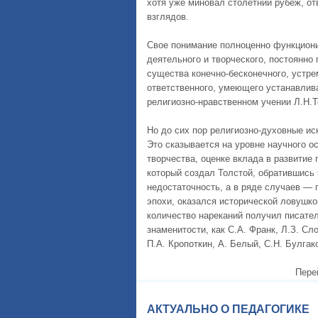
хотя уже миновал столетний рубеж, о
взглядов.
Свое понимание полноценно функциони
деятельного и творческого, постоянн
существа конечно-бесконечного, устре
ответственного, умеющего устанавлив
религиозно-нравственном учении Л.Н.Т
Но до сих пор религиозно-духовные и
Это сказывается на уровне научного о
творчества, оценке вклада в развитие 
который создал Толстой, обратившись 
недостаточность, а в ряде случаев — 
эпохи, оказался исторической ловушко
количество нареканий получил писател
знаменитости, как С.А. Франк, Л.З. Сл
П.А. Кропоткин, А. Белый, С.Н. Булгак
Пере
АКТУАЛЬНО О ПЕДАГОГИКЕ