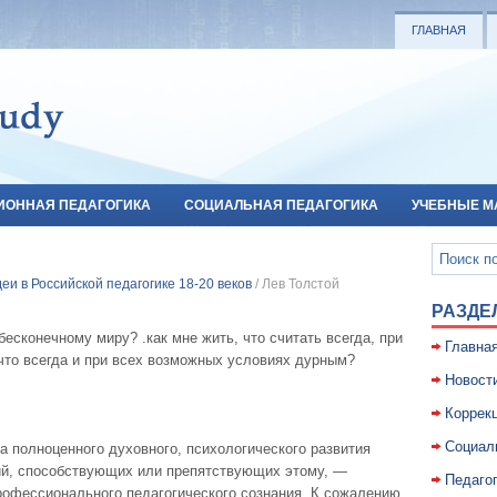
ГЛАВНАЯ
ИОННАЯ ПЕДАГОГИКА
СОЦИАЛЬНАЯ ПЕДАГОГИКА
УЧЕБНЫЕ М
еи в Российской педагогике 18-20 веков
/ Лев Толстой
РАЗДЕ
 бесконечному миру? .как мне жить, что считать всегда, при
Главна
что всегда и при всех возможных условиях дурным?
Новост
Коррекц
Социал
 полноценного духовного, психологического развития
ий, способствующих или препятствующих этому, —
Педаго
офессионального педагогического сознания. К сожалению,