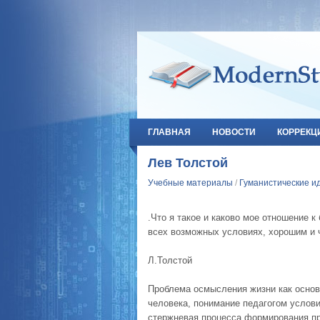
ГЛАВНАЯ
НОВОСТИ
КОРРЕКЦ
Лев Толстой
Учебные материалы
/
Гуманистические ид
.Что я такое и каково мое отношение к
всех возможных условиях, хорошим и 
Л.Толстой
Проблема осмысления жизни как основа
человека, понимание педагогом услов
стержневая процесса формирования пр