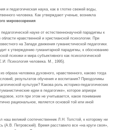
ия и педагогическая наука, как в глотке свежей воды,
твенного человека. Как утверждают ученые, возникла
ого мировоззрения
в педагогической науке от естественнонаучной парадигмы к
 области нравственной и христианской психологии. При
звестного на Западе движения гуманистической педагогики.
одит к утверждению гуманитарной парадигмы, к обоснованию
кой психики и мира субъективного как психологической
.И. Психология человека. М., 1995).
из образа человека духовного, нравственного, каково тогда
условий, результатов обучения и воспитания? Преодолимы
гогической культуре? Какова роль историко-педагогических
гуманистические идеи в педагогике», которое априори
редовое, хотя при этом не учитывается, какое понимание
тично рациональное, является основой той или иной
л наш великий соотечественник Л.Н. Толстой, к которому ни
ь (А.В. Петровский). Время расставило все «на круги своя»,