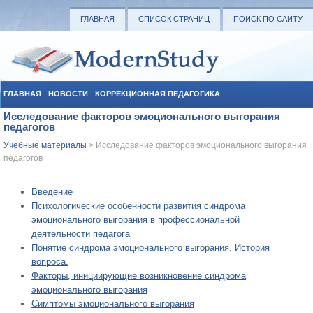
ГЛАВНАЯ
СПИСОК СТРАНИЦ
ПОИСК ПО САЙТУ
ГЛАВНАЯ
НОВОСТИ
КОРРЕКЦИОННАЯ ПЕДАГОГИКА
Исследование факторов эмоционального выгорания
СОЦИАЛЬНАЯ ПЕДАГОГИКА
УЧЕБНЫЕ МАТЕРИАЛЫ
педагогов
Учебные материалы
> Исследование факторов эмоционального выгорания
педагогов
Введение
Психологические особенности развития синдрома
эмоционального выгорания в профессиональной
деятельности педагога
Понятие синдрома эмоционального выгорания. История
вопроса.
Факторы, инициирующие возникновение синдрома
эмоционального выгорания
Симптомы эмоционального выгорания