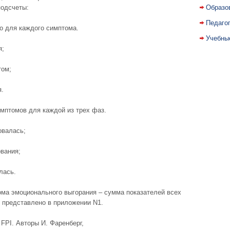
одсчеты:
Образо
Педаго
о для каждого симптома.
Учебны
я;
том;
я.
мптомов для каждой из трех фаз.
овалась;
вания;
лась.
ома эмоционального выгорания – сумма показателей всех
 представлено в приложении N1.
FPI. Авторы И. Фаренберг,