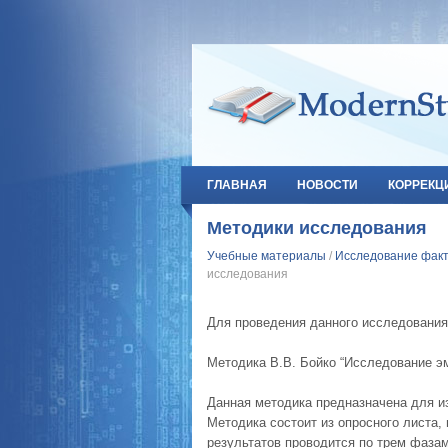
ГЛАВНАЯ
НОВОСТИ
КОРРЕКЦ
Методики исследования
Учебные материалы
/
Исследование факт
исследования
Для проведения данного исследовани
Методика В.В. Бойко “Исследование э
Данная методика предназначена для и
Методика состоит из опросного листа,
результатов проводится по трем фазам