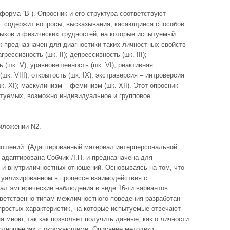
форма “B”). Опросник и его структура соответствуют
: содержит вопросы, высказывания, касающиеся способов
выков и физических трудностей, на которые испытуемый
ик предназначен для диагностики таких личностных свойств
грессивность (шк. II); депрессивность (шк. III);
 (шк. V); уравновешенность (шк. VI); реактивная
(шк. VIII); открытость (шк. IX); экстраверсия – интроверсия
к. XI); маскулинизм – феминизм (шк. XII). Этот опросник
ытуемых, возможно индивидуальное и групповое
иложении N2.
ношений. (Адаптированный материал интерперсональной
а адаптирована Собчик Л.Н. и предназначена для
 и внутриличностных отношений. Основываясь на том, что
туализированном в процессе взаимодействия с
ал эмпирические наблюдения в виде 16-ти вариантов
ветственно типам межличностного поведения разработан
простых характеристик, на которые испытуемые отвечают
на мною, так как позволяет получить данные, как о личности
 отношениях с окружающими. Описание методики