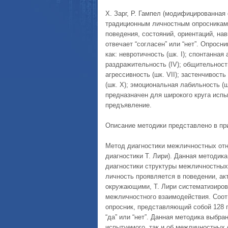
Х. Зарг, Р. Гампел (модифицированная 
традиционным личностным опросникам
поведения, состояний, ориентаций, на
отвечает “согласен” или “нет”. Опросн
как: невротичность (шк. I); спонтанная а
раздражительность (IV); общительность
агрессивность (шк. VII); застенчивость 
(шк. X); эмоциональная лабильность (ш
предназначен для широкого круга исп
предъявление.
Описание методики представлено в пр
Метод диагностики межличностных от
диагностики Т. Лири). Данная методик
диагностики структуры межличностных
личность проявляется в поведении, ак
окружающими, Т. Лири систематизиров
межличностного взаимодействия. Соот
опросник, представляющий собой 128 
“да” или “нет”. Данная методика выбра
испытуемого, так и об межличностных