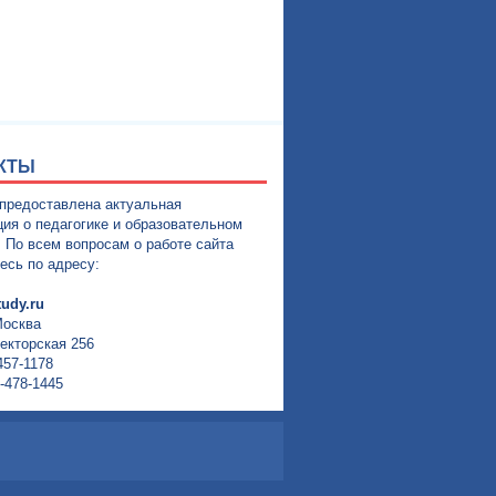
КТЫ
 предоставлена актуальная
ия о педагогике и образовательном
. По всем вопросам о работе сайта
есь по адресу:
udy.ru
Москва
екторская 256
457-1178
-478-1445