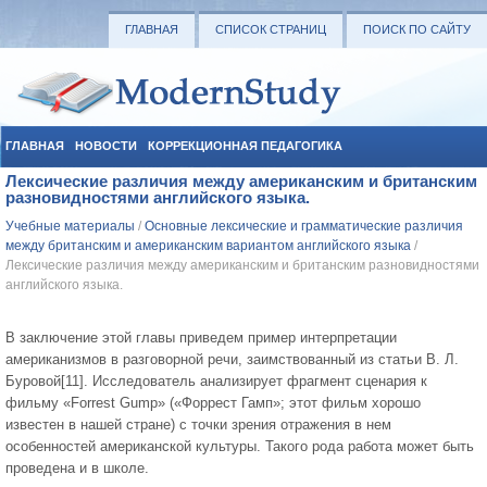
ГЛАВНАЯ
СПИСОК СТРАНИЦ
ПОИСК ПО САЙТУ
ГЛАВНАЯ
НОВОСТИ
КОРРЕКЦИОННАЯ ПЕДАГОГИКА
Лексические различия между американским и британским
СОЦИАЛЬНАЯ ПЕДАГОГИКА
УЧЕБНЫЕ МАТЕРИАЛЫ
разновидностями английского языка.
Учебные материалы
/
Основные лексические и грамматические различия
между британским и американским вариантом английского языка
/
Лексические различия между американским и британским разновидностями
английского языка.
В заключение этой главы приведем пример интерпретации
американизмов в разговорной речи, заимствованный из статьи В. Л.
Буровой[11]. Исследователь анализирует фрагмент сценария к
фильму «Forrest Gump» («Форрест Гамп»; этот фильм хорошо
известен в нашей стране) с точки зрения отражения в нем
особенностей американской культуры. Такого рода работа может быть
проведена и в школе.