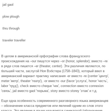
jail gaol
plow plough
thru through
traveler traveller
В целом в американской орфографии слова французского
происхождения на –our пишутся через –or (honor, splendor); вместо –re
в ряде слов пишется –er (theater, center). Эти различия являются, по
большей части, заслугой Ноя Вэбстера (1758–1843), который ввел в
американский вариант практику написания -er вместо -re (center 'центр',
meter 'метр', theater 'театр'), -or вместо -our (favor 'услуга', honor 'честь',
labor 'труд'), check вместо cheque 'чек', connection вместо connexion
'связь', jail вместо gaol 'тюрьма', story вместо storey 'этаж' и т.д.
Еще одна особенность современного разговорного языка американцев
– обозначение класса предметов или явлений одним из слов этого
класса. Это явление в языке называется синекдохой (обозначение