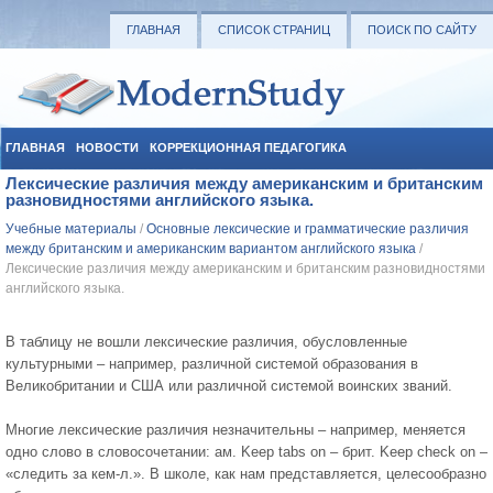
ГЛАВНАЯ
СПИСОК СТРАНИЦ
ПОИСК ПО САЙТУ
ГЛАВНАЯ
НОВОСТИ
КОРРЕКЦИОННАЯ ПЕДАГОГИКА
Лексические различия между американским и британским
СОЦИАЛЬНАЯ ПЕДАГОГИКА
УЧЕБНЫЕ МАТЕРИАЛЫ
разновидностями английского языка.
Учебные материалы
/
Основные лексические и грамматические различия
между британским и американским вариантом английского языка
/
Лексические различия между американским и британским разновидностями
английского языка.
В таблицу не вошли лексические различия, обусловленные
культурными – например, различной системой образования в
Великобритании и США или различной системой воинских званий.
Многие лексические различия незначительны – например, меняется
одно слово в словосочетании: ам. Keep tabs on – брит. Keep check on –
«следить за кем-л.». В школе, как нам представляется, целесообразно