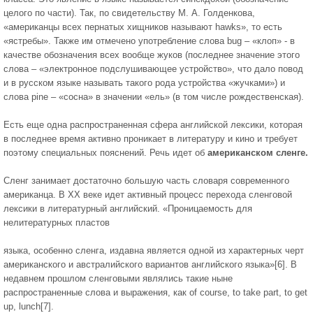
целого по части). Так, по свидетельству М. А. Голденкова,
«американцы всех пернатых хищников называют hawks», то есть
«ястребы». Также им отмечено употребление слова bug – «клоп» - в
качестве обозначения всех вообще жуков (последнее значение этого
слова – «электронное подслушивающее устройство», что дало повод
и в русском языке называть такого рода устройства «жучками») и
слова pine – «сосна» в значении «ель» (в том числе рождественская).
Есть еще одна распространенная сфера английской лексики, которая
в последнее время активно проникает в литературу и кино и требует
поэтому специальных пояснений. Речь идет об
американском сленге.
Сленг занимает достаточно большую часть словаря современного
американца. В ХХ веке идет активный процесс перехода сленговой
лексики в литературный английский. «Проницаемость для
нелитературных пластов
языка, особенно сленга, издавна является одной из характерных черт
американского и австралийского вариантов английского языка»[6]. В
недавнем прошлом сленговыми являлись такие ныне
распространенные слова и выражения, как of course, to take part, to get
up, lunch[7].