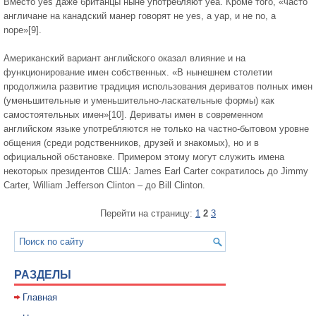
Вместо yes даже британцы ныне употребляют yea. Кроме того, «часто
англичане на канадский манер говорят не yes, а yap, и не no, а
nope»[9].
Американский вариант английского оказал влияние и на
функционирование имен собственных. «В нынешнем столетии
продолжила развитие традиция использования дериватов полных имен
(уменьшительные и уменьшительно-ласкательные формы) как
самостоятельных имен»[10]. Дериваты имен в современном
английском языке употребляются не только на частно-бытовом уровне
общения (среди родственников, друзей и знакомых), но и в
официальной обстановке. Примером этому могут служить имена
некоторых президентов США: James Earl Carter сократилось до Jimmy
Carter, William Jefferson Clinton – до Bill Clinton.
Перейти на страницу:
1
2
3
РАЗДЕЛЫ
Главная