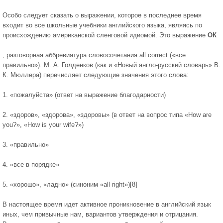
Особо следует сказать о выражении, которое в последнее время
входит во все школьные учебники английского языка, являясь по
происхождению американской сленговой идиомой. Это выражение
ОК
, разговорная аббревиатура словосочетания all correct («все
правильно»). М. А. Голденков (как и «Новый англо-русский словарь» В.
К. Мюллера) перечисляет следующие значения этого слова:
1. «пожалуйста» (ответ на выражение благодарности)
2. «здоров», «здорова», «здоровы» (в ответ на вопрос типа «How are
you?», «How is your wife?»)
3. «правильно»
4. «все в порядке»
5. «хорошо», «ладно» (синоним «all right»)[8]
В настоящее время идет активное проникновение в английский язык
иных, чем привычные нам, вариантов утверждения и отрицания.