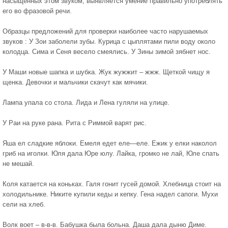
насыщенных этом звуком, выявляется умение правильно употреблять
его во фразовой речи.
Образцы предложений для проверки наиболее часто нарушаемых
звуков : У Зои заболели зубы. Курица с цыплятами пили воду около
колодца. Сима и Сеня весело смеялись. У Зины зимой зябнет нос.
У Маши новые шапка и шубка. Жук жужжит – жжж. Щеткой чищу я
щенка. Девочки и мальчики скачут как мячики.
Лампа упала со стола. Лида и Лена гуляли на улице.
У Раи на руке рана. Рита с Риммой варят рис.
Яша ел сладкие яблоки. Емеля едет еле—еле. Ежик у елки наколол
гриб на иголки. Юля дала Юре юлу. Лайка, громко не лай, Юле спать
не мешай.
Коля катается на коньках. Галя гонит гусей домой. Хлебница стоит на
холодильнике. Никите купили кеды и кепку. Гена надел сапоги. Мухи
сели на хлеб.
Волк воет – в-в-в. Бабушка была больна. Даша дала дыню Диме.