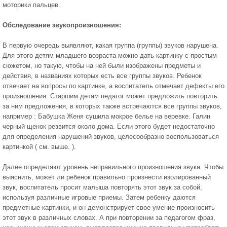
моторики пальцев.
Обследование звукопроизношения:
В первую очередь выявляют, какая группа (группы) звуков нарушена.
Для этого детям младшего возраста можно дать картинку с простым
сюжетом, но такую, чтобы на ней были изображены предметы и
действия, в названиях которых есть все группы звуков. Ребенок
отвечает на вопросы по картинке, а воспитатель отмечает дефекты его
произношения. Старшим детям педагог может предложить повторить
за ним предложения, в которых также встречаются все группы звуков,
например : Бабушка Женя сушила мокрое белье на веревке. Галин
черный щенок резвится около дома. Если этого будет недостаточно
для определения нарушений звуков, целесообразно воспользоваться
картинкой ( см. выше. ).
Далее определяют уровень неправильного произношения звука. Чтобы
выяснить, может ли ребенок правильно произнести изолированный
звук, воспитатель просит малыша повторять этот звук за собой,
используя различные игровые приемы. Затем ребенку даются
предметные картинки, и он демонстрирует свое умение произносить
этот звук в различных словах. А при повторении за педагогом фраз,