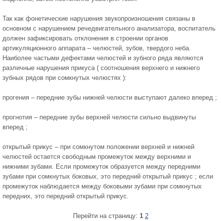
Так как фонетические нарушения звукопроизношения связаны в
основном с нарушением речедвигательного анализатора, воспитатель
должен зафиксировать отклонения в строении органов
артикуляционного аппарата – челюстей, зубов, твердого неба.
Наиболее частыми дефектами челюстей и зубного ряда являются
различные нарушения прикуса ( соотношения верхнего и нижнего
зубных рядов при сомкнутых челюстях ):
прогения – передние зубы нижней челюсти выступают далеко вперед ;
прогнотия – передние зубы верхней челюсти сильно выдвинуты
вперед ;
открытый прикус – при сомкнутом положении верхней и нижней
челюстей остается свободным промежуток между верхними и
нижними зубами. Если промежуток образуется между передними
зубами при сомкнутых боковых, это передний открытый прикус ; если
промежуток наблюдается между боковыми зубами при сомкнутых
передних, это передний открытый прикус.
Перейти на страницу:
1
2