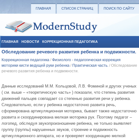
ГЛАВНАЯ
СПИСОК СТРАНИЦ
ПОИСК ПО САЙТУ
ГЛАВНАЯ
НОВОСТИ
КОРРЕКЦИОННАЯ ПЕДАГОГИКА
Обследование речевого развития ребенка и подвижности.
СОЦИАЛЬНАЯ ПЕДАГОГИКА
УЧЕБНЫЕ МАТЕРИАЛЫ
Коррекционная педагогика
/
Физиолого - педагогическая коррекция
моторики кисти ведущей руки ребенка
/
Практическая часть.
/ Обследование
речевого развития ребенка и подвижности.
Данные исследований М.М. Кольцовой, Л.В. Фоминой и других ученых
( см. выше – «теоретическую часть» ) показали, что степень развития
движений пальцев совпадает со степенью развития речи у ребенка.
Следовательно, если у ребенка недостаточно развита речь,
сформирована артикуляционная моторика, бывает также недостаточно
развита и скоординирована мелкая моторика рук. Поэтому педагог –
логопед, обследуя звукопроизношение ребенка, не только выявляет
группу (группы) нарушенных звуков, строение и подвижность
артикуляционного аппарата, но и проверяет координацию мелкой