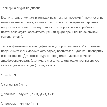
Тетя Дина сидит на диване.
Воспитатель отмечает в тетради результаты проверки ( произнесение
изолированного звука, в словах, во фразах ), определяет уровень
нарушения и делает вывод о характере коррекционной работы (
постановка звука, автоматизация или дифференциация со звуком-
заменителем ).
Так как фонематические дефекты звукопроизношения обусловлены
нарушением фонематического слуха, воспитатель должен проверить
его состояние. Для этого педагог определяет умение ребенка
дифференцировать (различать) на слух следующие группы звуков :
свистящие – шипящие (
с - ш, з - ж, с
’ - щ, ц - ч
), сонорные (
л - р
), звонкие – глухие (
б - п, д - т, г - к
), твердые – мягкие (
т - т