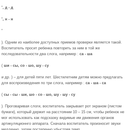
’, д - д
’, н - н
’
). Одним из наиболее доступных приемов проверки является такой.
Воспитатель просит ребенка повторить за ним в той же
последовательности два слога, например :
са - ша
(
ши - сы, со - шо, шу - су
и др. ) – для детей пяти лет. Шестилетним детям можно предлагать
для воспроизведения по три слога, например :
са - ша - са
(
сы - сы - ши, шо - со - шо, шу - шу - су
). Проговаривая слоги, воспитатель закрывает рот экраном (листом
бумаги), который держит на расстоянии 10 – 15 см, чтобы ребенок не
мог использовать как подсказку видимые им движения органов
артикуляционнго аппарата. Сначала воспитатель произносит звуки
медленно, затем постепенно убыстряя темп.