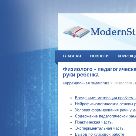
ГЛАВНАЯ
НОВОСТИ
КОРРЕКЦ
Физиолого - педагогическ
руки ребенка
Коррекционная педагогика
> Физиолого - 
Введениие: мотивация проблемы
Нейрофизиологические основы р
Условия формирования речи у д
Содержание педагогической раб
Практическая часть.
Экспериментальная часть.
Вывод по курсовой работе