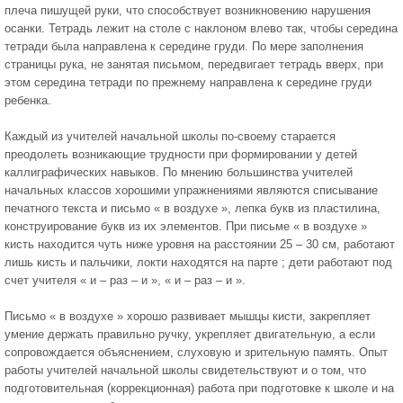
плеча пишущей руки, что способствует возникновению нарушения
осанки. Тетрадь лежит на столе с наклоном влево так, чтобы середина
тетради была направлена к середине груди. По мере заполнения
страницы рука, не занятая письмом, передвигает тетрадь вверх, при
этом середина тетради по прежнему направлена к середине груди
ребенка.
Каждый из учителей начальной школы по-своему старается
преодолеть возникающие трудности при формировании у детей
каллиграфических навыков. По мнению большинства учителей
начальных классов хорошими упражнениями являются списывание
печатного текста и письмо « в воздухе », лепка букв из пластилина,
конструирование букв из их элементов. При письме « в воздухе »
кисть находится чуть ниже уровня на расстоянии 25 – 30 см, работают
лишь кисть и пальчики, локти находятся на парте ; дети работают под
счет учителя « и – раз – и », « и – раз – и ».
Письмо « в воздухе » хорошо развивает мышцы кисти, закрепляет
умение держать правильно ручку, укрепляет двигательную, а если
сопровождается объяснением, слуховую и зрительную память. Опыт
работы учителей начальной школы свидетельствуют и о том, что
подготовительная (коррекционная) работа при подготовке к школе и на