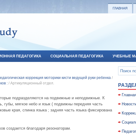
ГЛАВНАЯ
ИОННАЯ ПЕДАГОГИКА
СОЦИАЛЬНАЯ ПЕДАГОГИКА
УЧЕБНЫЕ М
педагогическая коррекция моторики кисти ведущей руки ребенка
/
ов :
/ Артикуляционный отдел.
РАЗДЕ
Главна
оторые подразделяются на подвижные и неподвижные. К
, губы, мягкое небо и язык ( подвижны передняя часть
Новост
оковые края, спинка языка ; задняя часть языка фиксирована
Коррекц
Социал
ков создается благодаря резонаторам.
Педаго