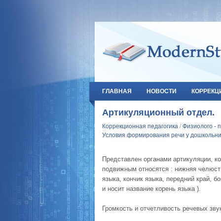
ГЛАВНАЯ
НОВОСТИ
КОРРЕКЦ
Артикуляционный отдел.
Коррекционная педагогика
/
Физиолого - 
Условия формирования речи у дошкольник
Представлен органами артикуляции, к
подвижным относятся : нижняя челюсть
языка, кончик языка, передний край, б
и носит название корень языка ).
Громкость и отчетливость речевых зву