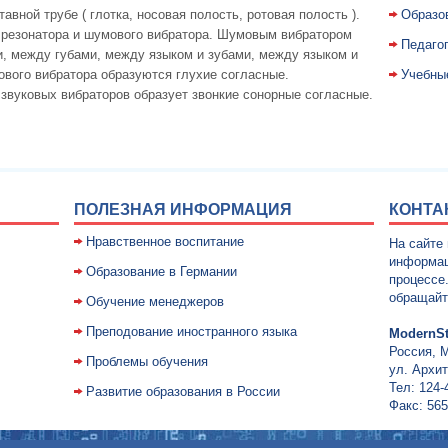
вной трубе ( глотка, носовая полость, ротовая полость ).
Образо
 резонатора и шумового вибратора. Шумовым вибратором
Педаго
, между губами, между языком и зубами, между языком и
ового вибратора образуются глухие согласные.
Учебны
вуковых вибраторов образует звонкие сонорные согласные.
ПОЛЕЗНАЯ ИНФОРМАЦИЯ
КОНТА
Нравственное воспитание
На сайте
информац
Образование в Германии
процессе
обращайт
Обучение менеджеров
Преподование иностранного языка
ModernSt
Россия, 
Проблемы обучения
ул. Архит
Тел: 124-
Развитие образования в России
Факс: 565