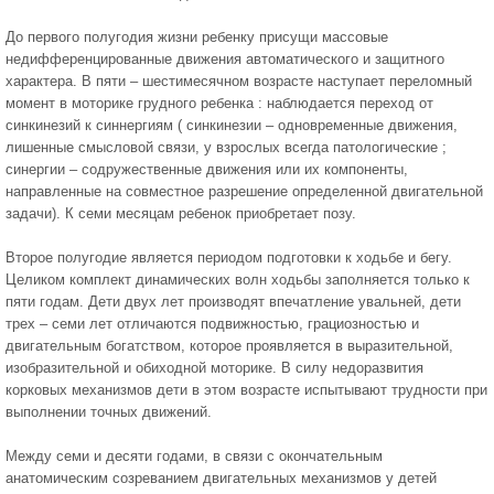
До первого полугодия жизни ребенку присущи массовые
недифференцированные движения автоматического и защитного
характера. В пяти – шестимесячном возрасте наступает переломный
момент в моторике грудного ребенка : наблюдается переход от
синкинезий к синнергиям ( синкинезии – одновременные движения,
лишенные смысловой связи, у взрослых всегда патологические ;
синергии – содружественные движения или их компоненты,
направленные на совместное разрешение определенной двигательной
задачи). К семи месяцам ребенок приобретает позу.
Второе полугодие является периодом подготовки к ходьбе и бегу.
Целиком комплект динамических волн ходьбы заполняется только к
пяти годам. Дети двух лет производят впечатление увальней, дети
трех – семи лет отличаются подвижностью, грациозностью и
двигательным богатством, которое проявляется в выразительной,
изобразительной и обиходной моторике. В силу недоразвития
корковых механизмов дети в этом возрасте испытывают трудности при
выполнении точных движений.
Между семи и десяти годами, в связи с окончательным
анатомическим созреванием двигательных механизмов у детей