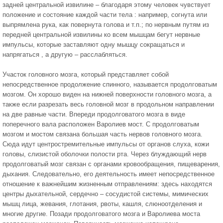
задней центральной извилине – благодаря этому человек чувствует
положение и состояние каждой части тела : например, согнута или
выпрямлена рука, как повернута голова и т.п.; по нервным путям из
передней центральной извилины ко всем мышцам бегут нервные
импульсы, которые заставляют одну мышцу сокращаться и
напрягаться , а другую – расслабляться.
Участок головного мозга, который представляет собой
непосредственное продолжение спинного, называется продолговатым
мозгом. Он хорошо виден на нижней поверхности головного мозга, а
также если разрезать весь головной мозг в продольном направлении
на две равные части. Впереди продолговатого мозга в виде
поперечного вала расположен Варолиев мост. С продолговатым
мозгом и мостом связана большая часть нервов головного мозга.
Сюда идут центростремительные импульсы от органов слуха, кожи
головы, слизистой оболочки полости рта. Через блуждающий нерв
продолговатый мозг связан с органами кровообращения, пищеварения,
дыхания. Следовательно, его деятельность имеет непосредственное
отношение к важнейшим жизненным отправлениям: здесь находятся
центры дыхательной, сердечно – сосудистой системы, мимических
мышц лица, жевания, глотания, рвоты, кашля, слюноотделения и
многие другие. Позади продолговатого мозга и Варолиева моста