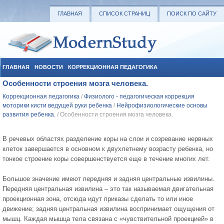
ГЛАВНАЯ
СПИСОК СТРАНИЦ
ПОИСК ПО САЙТУ
ГЛАВНАЯ
НОВОСТИ
КОРРЕКЦИОННАЯ ПЕДАГОГИКА
Особенности строения мозга человека.
СОЦИАЛЬНАЯ ПЕДАГОГИКА
УЧЕБНЫЕ МАТЕРИАЛЫ
Коррекционная педагогика
/
Физиолого - педагогическая коррекция
моторики кисти ведущей руки ребенка
/
Нейрофизиологические основы
развития ребенка.
/ Особенности строения мозга человека.
В речевых областях разделение коры на слои и созревание нервных
клеток завершается в основном к двухлетнему возрасту ребенка, но
тонкое строение коры совершенствуется еще в течение многих лет.
Большое значение имеют передняя и задняя центральные извилины.
Передняя центральная извилина – это так называемая двигательная
проекционная зона, отсюда идут приказы сделать то или иное
движение­; задняя центральная извилина воспринимает ощущения от
мышц. Каждая мышца тела связана с «чувствительной проекцией» в