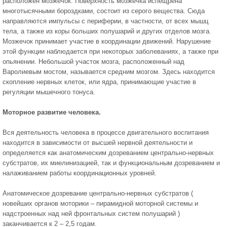
расположен мозжечок. Поверхность мозжечка испещрена
многотысячными бороздками, состоит из серого вещества. Сюда
направляются импульсы с периферии, в частности, от всех мышц
тела, а также из коры больших полушарий и других отделов мозга.
Мозжечок принимает участие в координации движений. Нарушение
этой функции наблюдается при некоторых заболеваниях, а также при
опьянении. Небольшой участок мозга, расположенный над
Варолиевым мостом, называется средним мозгом. Здесь находится
скопление нервных клеток, или ядра, принимающие участие в
регуляции мышечного тонуса.
Моторное развитие человека.
Вся деятельность человека в процессе двигательного воспитания
находится в зависимости от высшей нервной деятельности и
определяется как анатомическим дозреванием центрально-нервных
субстратов, их миелинизацией, так и функциональным дозреванием и
налаживанием работы координационных уровней.
Анатомическое дозревание центрально-нервных субстратов (
новейших органов моторики – пирамидной моторной системы и
надстроенных над ней фронтальных систем полушарий )
заканчивается к 2 – 2,5 годам.