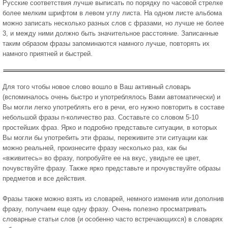
Русские соответствия лучше выписать по порядку по часовой стрелке
более мелким шрифтом в левом углу листа. На одном листе альбома
можно записать несколько разных слов с фразами, но лучше не более
3, и между ними должно быть значительное расстояние. Записанные
таким образом фразы запоминаются намного лучше, повторять их
намного приятней и быстрей.
Для того чтобы новое слово вошло в Ваш активный словарь
(вспоминалось очень быстро и употреблялось Вами автоматически) и
Вы могли легко употреблять его в речи, его нужно повторить в составе
небольшой фразы n-количество раз. Составьте со словом 5-10
простейших фраз. Ярко и подробно представьте ситуации, в которых
Вы могли бы употребить эти фразы, переживите эти ситуации как
можно реальней, произнесите фразу несколько раз, как бы
«вживитесь» во фразу, попробуйте ее на вкус, увидьте ее цвет,
почувствуйте фразу. Также ярко представьте и прочувствуйте образы
предметов и все действия.
Фразы также можно взять из словарей, немного изменив или дополнив
фразу, получаем еще одну фразу. Очень полезно просматривать
словарные статьи слов (и особенно часто встречающихся) в словарях