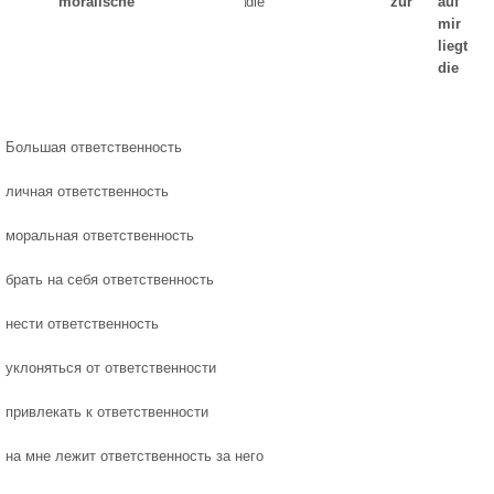
moralische
die
zur
auf
mir
liegt
die
Большая ответственность
личная ответственность
моральная ответственность
брать на себя ответственность
нести ответственность
уклоняться от ответственности
привлекать к ответственности
на мне лежит ответственность за него