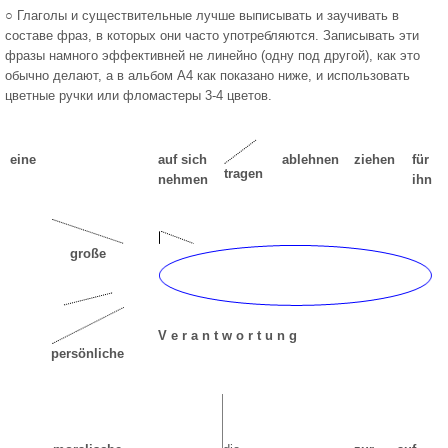
○ Глаголы и существительные лучше выписывать и заучивать в
составе фраз, в которых они часто употребляются. Записывать эти
фразы намного эффективней не линейно (одну под другой), как это
обычно делают, а в альбом А4 как показано ниже, и использовать
цветные ручки или фломастеры 3-4 цветов.
eine
auf sich
ablehnen
ziehen
für
tragen
nehmen
ihn
große
V e r a n t w o r t u n g
persönliche