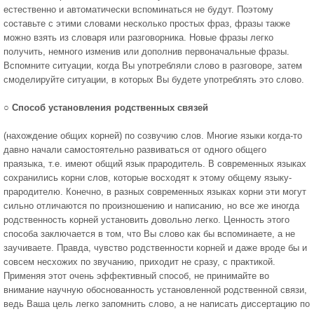
естественно и автоматически вспоминаться не будут. Поэтому
составьте с этими словами несколько простых фраз, фразы также
можно взять из словаря или разговорника. Новые фразы легко
получить, немного изменив или дополнив первоначальные фразы.
Вспомните ситуации, когда Вы употребляли слово в разговоре, затем
смоделируйте ситуации, в которых Вы будете употреблять это слово.
○
Способ установления родственных связей
(нахождение общих корней) по созвучию слов. Многие языки когда-то
давно начали самостоятельно развиваться от одного общего
праязыка, т.е. имеют общий язык прародитель. В современных языках
сохранились корни слов, которые восходят к этому общему языку-
прародителю. Конечно, в разных современных языках корни эти могут
сильно отличаются по произношению и написанию, но все же иногда
родственность корней установить довольно легко. Ценность этого
способа заключается в том, что Вы слово как бы вспоминаете, а не
заучиваете. Правда, чувство родственности корней и даже вроде бы и
совсем несхожих по звучанию, приходит не сразу, с практикой.
Применяя этот очень эффективный способ, не принимайте во
внимание научную обоснованность установленной родственной связи,
ведь Ваша цель легко запомнить слово, а не написать диссертацию по