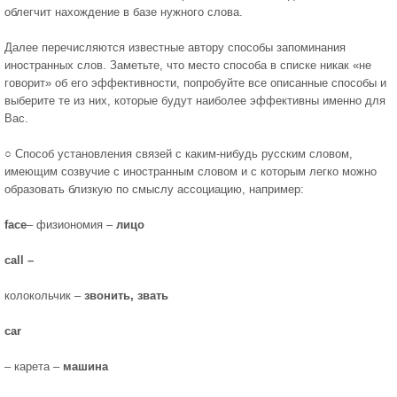
облегчит нахождение в базе нужного слова.
Далее перечисляются известные автору способы запоминания
иностранных слов. Заметьте, что место способа в списке никак «не
говорит» об его эффективности, попробуйте все описанные способы и
выберите те из них, которые будут наиболее эффективны именно для
Вас.
○ Способ установления связей с каким-нибудь русским словом,
имеющим созвучие с иностранным словом и с которым легко можно
образовать близкую по смыслу ассоциацию, например:
face
– физиономия –
лицо
call –
колокольчик –
звонить, звать
car
– карета –
машина