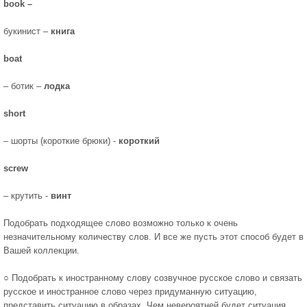
book –
букинист –
книга
boat
– ботик –
лодка
short
– шорты (короткие брюки) -
короткий
screw
– крутить -
винт
Подобрать подходящее слово возможно только к очень
незначительному количеству слов. И все же пусть этот способ будет в
Вашей коллекции.
○ Подобрать к иностранному слову созвучное русское слово и связать
русское и иностранное слово через придуманную ситуацию,
представить ситуацию в образах. Чем невероятней будет ситуация,