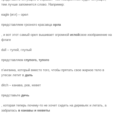
тем лучше запомнится слово. Например:
eagle (игл) – орел
представляем грозного красавца
орла
, и вот этот самый орел вышивает огромной
иглой
свое изображение на
флаге
dull – тупой, глупый
представляем
глупого, тупого
п’ингвина, который вместо того, чтобы прятать свое жирное тело в
утесах летит в
даль
ditch – канава, ров, кювет
представьте
дичь
, которая теперь почему-то не хочет сидеть на деревьях и летать, а
забралась
в канавы и кюветы