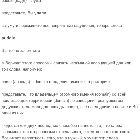
puddle (падл) – лужа
представьте, Вы у
пали
в лужу и переживите все неприятные ощущения, теперь слово
puddle
Вы точно запомните
○ Вариант этого способа – связать необычной ассоциацией два или
три слова, например:
horse (лошадь) – domain (владение, имение, территория)
представьте, что владельцем огромного имения (domain) со всей
прилегающей территорией (domain) по завещания рехнувшегося
дедушки стала молодая лошадь (horse), все наследники в панике и Вы
один из них
Недостатком двух последних способов является то, что слова
запоминаются оторванными от реального, естественного контекста.
Возникает вероятность того, что в нужный момент эти слова