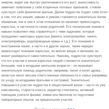
энергии, видит как быстро увеличивается его рост, выносливость
замечает появление у себя вторичных половых признаков, словом
чувствует себя физически зрелым. Далее подросток отдает себе отчет
в том, что его знания, навыки и умения становятся значительно более
обширным, кое в чем в этом отношении он начинает превосходить
взрослых, в частичности своих родителей. Его технические знания и
навыки позволяют ему справляться с теми задачами, которые
затрудняют некоторых взрослых (менять электропробки, чинить
электроприборы, водопроводные краны и т.д.). Его познания в
иностранном языке, а часто и в других науках, также нередко
превосходит познания взрослых, во многих вещах и явлениях он
может разбираться самостоятельно. Наконец, подросток чувствует,
что его участие в жизни взрослых людей становится значительно
большим, чем в младшем школьном возрасте – он оказывает
значительную помощь родителям, например, пилит и колет дрова,
зачастую несет весьма ответственные обязанности в семье (например,
по уходу за младшими братьями и сестрами). Значительно
повышается участие подростка в общественной жизни – часто он уже
комсомолец, староста класса, редактор стенгазеты, активный
помощник учителя физики, химии или биологии по подготовке
лабораторных опытов, на пришкольном участке.