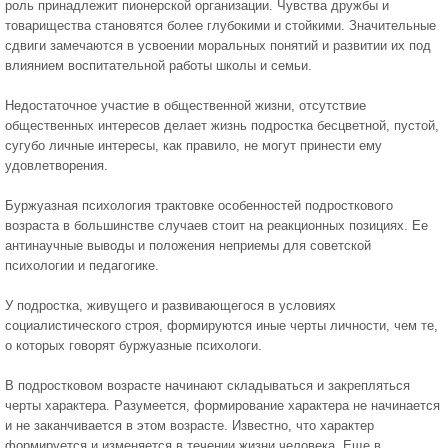
роль принадлежит пионерской организации. Чувства дружбы и
товарищества становятся более глубокими и стойкими. Значительные
сдвиги замечаются в усвоении моральных понятий и развитии их под
влиянием воспитательной работы школы и семьи.
Недостаточное участие в общественной жизни, отсутствие
общественных интересов делает жизнь подростка бесцветной, пустой,
сугубо личные интересы, как правило, не могут принести ему
удовлетворения.
Буржуазная психология трактовке особенностей подросткового
возраста в большинстве случаев стоит на реакционных позициях. Ее
антинаучные выводы и положения неприемы для советской
психологии и педагогике.
У подростка, живущего и развивающегося в условиях
социалистического строя, формируются иные черты личности, чем те,
о которых говорят буржуазные психологи.
В подростковом возрасте начинают складываться и закрепляться
черты характера. Разумеется, формирование характера не начинается
и не заканчивается в этом возрасте. Известно, что характер
формируется и изменяется в течении жизни человека. Еще в