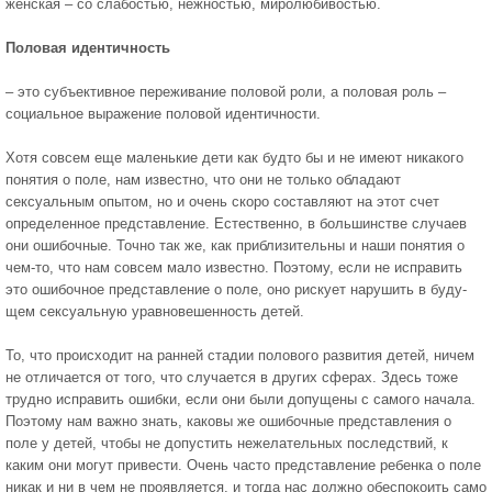
женская – со слабостью, нежностью, миролюбивостью.
Половая идентичность
– это субъективное переживание половой роли, а половая роль –
социальное выражение половой идентичности.
Хотя совсем еще маленькие дети как будто бы и не имеют никакого
понятия о поле, нам известно, что они не только обладают
сексуальным опытом, но и очень скоро составляют на этот счет
определенное представление. Естественно, в большинстве случаев
они ошибочные. Точно так же, как приблизительны и наши понятия о
чем-то, что нам совсем мало изве­стно. Поэтому, если не исправить
это ошибочное представление о поле, оно рискует нарушить в буду­
щем сексуальную уравновешенность детей.
То, что происходит на ранней стадии полового развития детей, ничем
не отличается от того, что случается в других сферах. Здесь тоже
трудно испра­вить ошибки, если они были допущены с самого начала.
Поэтому нам важно знать, каковы же ошибочные представления о
поле у детей, чтобы не допустить нежелательных последствий, к
каким они могут привести. Очень часто представление ребенка о поле
никак и ни в чем не проявляется, и тогда нас должно обеспокоить само