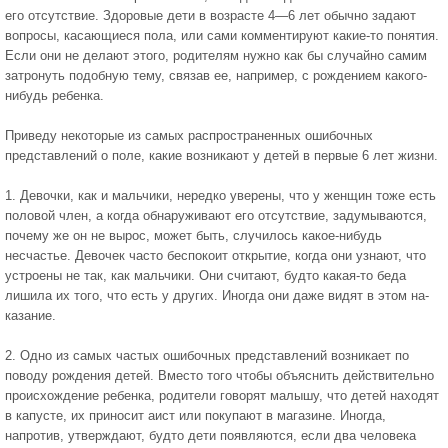
его отсутствие. Здоровые дети в возрасте 4—6 лет обычно задают
вопросы, ка­сающиеся пола, или сами комментируют какие-то понятия.
Если они не делают этого, родителям нужно как бы случайно самим
затронуть подобную тему, свя­зав ее, например, с рождением какого-
нибудь ребенка.
Приведу некоторые из самых распространенных ошибочных
представлений о поле, какие возникают у детей в первые 6 лет жизни.
1. Девочки, как и мальчики, нередко уверены, что у женщин тоже есть
половой член, а когда обна­руживают его отсутствие, задумываются,
почему же он не вырос, может быть, случилось какое-нибудь
несчастье. Девочек часто беспокоит открытие, когда они узнают, что
устроены не так, как мальчики. Они считают, будто какая-то беда
лишила их того, что есть у других. Иногда они даже видят в этом на­
казание.
2. Одно из самых частых ошибочных представле­ний возникает по
поводу рождения детей. Вместо того чтобы объяснить действительно
происхождение ребенка, родители говорят малышу, что детей нахо­дят
в капусте, их приносит аист или покупают в магазине. Иногда,
напротив, утверждают, будто де­ти появляются, если два человека