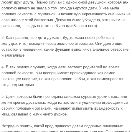
любят друг друга. Помню случай с одной юной девушкой, которая аб­
солютно ничего не знала о том, откуда берутся дети. У нее была
половая близость с мужчиной, и возник­шую беременность она никак не
связывала с этой близостью. Девушка была убеждена, что ничем не
рисковала, — ведь она же не была влюблена в него)
3. Как правило, все дети думают, будто мама но­сит ребенка в
желудке, и тот выходит черва анальное отверстие. Они долго еще
остаются в неведении, какие функции выполняют анальное отверстие
и вла­галище.
4. В тех редких случаях, когда дети застают ро­дителей во время
половой близости, они восприни­мают происходящее как самое
настоящее насилие, не как проявление любви, а как самоуправство
отца над матерью.
5. Дети, которым были преподаны слишком суро­вые уроки стыда или
же им крепко досталось, когда их застали в уединении играющими со
своими поло­выми органами, начинают испытывать враждеб­ность к
мим, связывал с ними нечто дурное.
Нетрудно понять, какой вред принесут детям подобные ошибочные
представления, если позволить им развиваться дальше. Они приведут