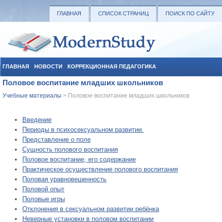
ГЛАВНАЯ
СПИСОК СТРАНИЦ
ПОИСК ПО САЙТУ
ГЛАВНАЯ
НОВОСТИ
КОРРЕКЦИОННАЯ ПЕДАГОГИКА
Половое воспитание младших школьников
СОЦИАЛЬНАЯ ПЕДАГОГИКА
УЧЕБНЫЕ МАТЕРИАЛЫ
Учебные материалы
> Половое воспитание младших школьников
Введение
Периоды в психосексуальном развитии.
Представление о поле
Сущность полового воспитания
Половое воспитание, его содержание
Практическое осуществление полового воспитания
Половая уравновешенность
Половой опыт
Половые игры
Отклонения в сексуальном развитии ребёнка
Неверные установки в половом воспитании