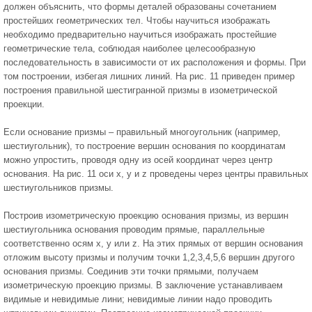
должен объяснить, что формы деталей образованы сочетанием
простейших геометрических тел. Чтобы научиться изображать
необходимо предварительно научиться изображать простейшие
геометрические тела, соблюдая наиболее целесообразную
последовательность в зависимости от их расположения и формы. При
том построении, избегая лишних линий. На рис. 11 приведен пример
построения правильной шестигранной призмы в изометрической
проекции.
Если основание призмы – правильный многоугольник (например,
шестиугольник), то построение вершин основания по координатам
можно упростить, проводя одну из осей координат через центр
основания. На рис. 11 оси х, у и z проведены через центры правильных
шестиугольников призмы.
Построив изометрическую проекцию основания призмы, из вершин
шестиугольника основания проводим прямые, параллельные
соответственно осям х, у или z. На этих прямых от вершин основания
отложим высоту призмы и получим точки 1,2,3,4,5,6 вершин другого
основания призмы. Соединив эти точки прямыми, получаем
изометрическую проекцию призмы. В заключение устанавливаем
видимые и невидимые лини; невидимые линии надо проводить