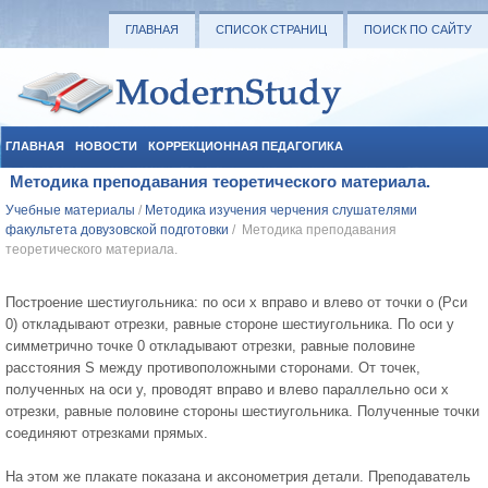
ГЛАВНАЯ
СПИСОК СТРАНИЦ
ПОИСК ПО САЙТУ
ГЛАВНАЯ
НОВОСТИ
КОРРЕКЦИОННАЯ ПЕДАГОГИКА
Методика преподавания теоретического материала.
СОЦИАЛЬНАЯ ПЕДАГОГИКА
УЧЕБНЫЕ МАТЕРИАЛЫ
Учебные материалы
/
Методика изучения черчения слушателями
факультета довузовской подготовки
/ Методика преподавания
теоретического материала.
Построение шестиугольника: по оси х вправо и влево от точки о (Рси
0) откладывают отрезки, равные стороне шестиугольника. По оси у
симметрично точке 0 откладывают отрезки, равные половине
расстояния S между противоположными сторонами. От точек,
полученных на оси у, проводят вправо и влево параллельно оси х
отрезки, равные половине стороны шестиугольника. Полученные точки
соединяют отрезками прямых.
На этом же плакате показана и аксонометрия детали. Преподаватель