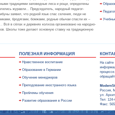
дными традициями заповедные леса и рощи, определены
Образо
ратились журавли… Председатель, народный педагог-
Педаго
рибуны заявил, что родной язык спас селения, люди не
никами, бродягами, бомжами, родные обычаи спасли их –
Учебны
 Всё в сёлах и деревнях колхоза организовано на народно-
снов. Школы тоже делают основную ставку на традиционную
ПОЛЕЗНАЯ ИНФОРМАЦИЯ
КОНТА
Нравственное воспитание
На сайте
информац
Образование в Германии
процессе
обращайт
Обучение менеджеров
Преподование иностранного языка
ModernSt
Россия, 
Проблемы обучения
ул. Архит
Тел: 124-
Развитие образования в России
Факс: 565