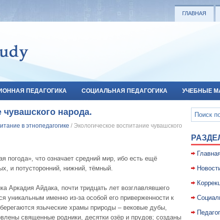
ГЛАВНАЯ
ИОННАЯ ПЕДАГОГИКА
СОЦИАЛЬНАЯ ПЕДАГОГИКА
УЧЕБНЫЕ М
 чувашского народа.
итание в этнопедагогике
/ Экологическое воспитание чувашского
РАЗДЕ
Главна
я погода», что означает средний мир, ибо есть ещё
ых, и потусторонний, нижний, тёмный.
Новост
Коррекц
ка Аркадия Айдака, почти тридцать лет возглавлявшего
ся уникальным именно из-за особой его приверженности к
Социал
 оберегаются языческие храмы природы – вековые дубы,
Педаго
овлены священные родники, десятки озёр и прудов; созданы