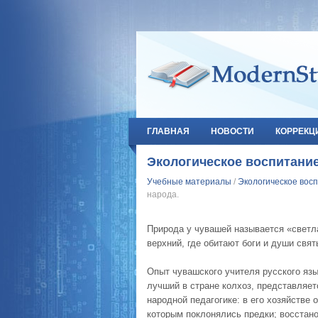
ГЛАВНАЯ
НОВОСТИ
КОРРЕКЦ
Экологическое воспитание
Учебные материалы
/
Экологическое восп
народа.
Природа у чувашей называется «светла
верхний, где обитают боги и души свят
Опыт чувашского учителя русского язы
лучший в стране колхоз, представляет
народной педагогике: в его хозяйстве
которым поклонялись предки; восстан