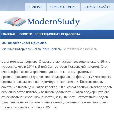
ГЛАВНАЯ
СПИСОК СТРАНИЦ
ПОИСК ПО САЙТУ
ГЛАВНАЯ
НОВОСТИ
КОРРЕКЦИОННАЯ ПЕДАГОГИКА
Богоявленская церковь
СОЦИАЛЬНАЯ ПЕДАГОГИКА
УЧЕБНЫЕ МАТЕРИАЛЫ
Учебные материалы
/
Рязанский Кремль
/ Богоявленская церковь
Богоявленская церковь Спасского монастыря возведена около 1647 г.
(известно, что в 1647 г. В ней был устроен Покровский придел). Это
очень эффектное и красивое здание, в котором зрительно
противопоставлены две четкие геометрические формы: куб четверика
церкви и восьмигранная пирамида ее колокольни. Контрастность
сочетания пирамиды шатра колокольни с кубом воспринимается здесь
особенно остро потому, что пирамидальность шатра подчеркнута его
относительно небольшой высотой, а кубичность- отсутствием рядов
кокошников на ее кровле и изысканной утонченностью ее глав (сами
главы относятся к I- ой пол. ХVIII в.)