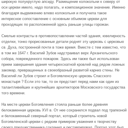
широкую полукруглую апсиду. Размещение колокольни к северу от
оси церкви имело, надо полагать, и композиционное значение. Именно
благодаря выдвижению влево колокольня и получила такое
интересное сопоставление с основным объемом церкви для
проходящих по расположенной здесь раньше улицы горожан.
Смелые контрасты в противопоставлении частей здания, ювелирность
отделки, тонко прорисованные детали роднят эту церковь с церковью
св. Духа, построенной почти в тоже время. Вместе с тем известно, что
в том же 1647 г. Василий Зубов надстраивал верх Архангельского
собора, поврежденного пожаром. Здесь им также был использован
прием завершения здания четырехскатной кровлей над рядом ложных
закомар, превращенных в своеобразный развитой карниз стены. Не
Василий ли Зубов строил и Богоявленскую церковь Спасского
монастыря ? Если это так, то он предстает перед нами как один из
талантливейших и крупнейших архитекторов Московского государства
того времени.
На месте церкви Богоявления стояла раньше более древняя
белокаменная церковь ХVI в. От нее сохранился подвал под трапезной
и белокаменный северный портал, который строитель новой
Богоявленской церкви с редким примером уважения к творчеству
своего предшественника сохранил и реставрировал. Портал этот был