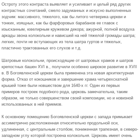
Остроту этого контраста выявляет и усиливает и целый ряд других
контрастных сочетаний, смело задуманных и искусно выполненных
зодчим: массивного, тяжелого, как бы литого четверика церкви и
тонких, изящных, как бы фарфоровых барабанов ее главок с
изысканным, ювелирным кружевом декора; ажурной, полной воздуха
аркады звона колокольни и нависшей на ней тяжелой громады шатра;
легких, почти не вступающих из тела шатра гуртов и тяжелых,
пластично трактованных его слухов и т.д.
Шатровые колокольни, происходящие от шатровых храмов и шатров
крепостных башен ХVI в., получили особенно широкое развитие в ХVII
в. В Богоявленской церкви была применена эта новая архитектурная
форма. Отказ от кокошников и завершение храма четырехскатной
крышей тоже были новшеством для 1640-х гг. Один из первых
примеров построек подобного рода, церковь замечательна, таким
образом, не только совершенством своей композиции, но и новизной
использованных в ней приемов.
К основному помещению Богоявленской церкви с запада примыкает
ассиметрично расположенная относительно продольной оси,
удлиненная, с центральным столбом, пониженная трапезная, в северо-
западном углу которой построена колокольня. Церковь имеет очень