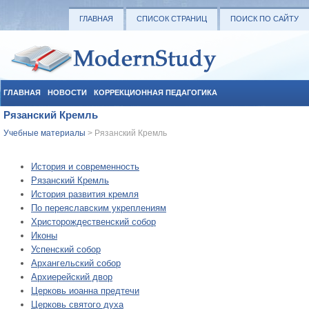
ГЛАВНАЯ
СПИСОК СТРАНИЦ
ПОИСК ПО САЙТУ
ГЛАВНАЯ
НОВОСТИ
КОРРЕКЦИОННАЯ ПЕДАГОГИКА
Рязанский Кремль
СОЦИАЛЬНАЯ ПЕДАГОГИКА
УЧЕБНЫЕ МАТЕРИАЛЫ
Учебные материалы
> Рязанский Кремль
История и современность
Рязанский Кремль
История развития кремля
По переяславским укреплениям
Христорождественский собор
Иконы
Успенский собор
Архангельский собор
Архиерейский двор
Церковь иоанна предтечи
Церковь святого духа