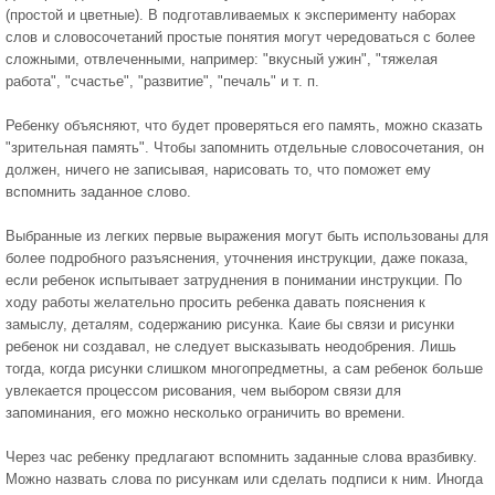
(простой и цветные). В подготавливаемых к эксперименту наборах
слов и словосочетаний простые понятия могут чередоваться с более
сложными, отвлеченными, например: "вкусный ужин", "тяжелая
работа", "счастье", "развитие", "печаль" и т. п.
Ребенку объясняют, что будет проверяться его память, можно сказать
"зрительная память". Чтобы запомнить отдельные словосочетания, он
должен, ничего не записывая, нарисовать то, что поможет ему
вспомнить заданное слово.
Выбранные из легких первые выражения могут быть использованы для
более подробного разъяснения, уточнения инструкции, даже показа,
если ребенок испытывает затруднения в понимании инструкции. По
ходу работы желательно просить ребенка давать пояснения к
замыслу, деталям, содержанию рисунка. Каие бы связи и рисунки
ребенок ни создавал, не следует высказывать неодобрения. Лишь
тогда, когда рисунки слишком многопредметны, а сам ребенок больше
увлекается процессом рисования, чем выбором связи для
запоминания, его можно несколько ограничить во времени.
Через час ребенку предлагают вспомнить заданные слова вразбивку.
Можно назвать слова по рисункам или сделать подписи к ним. Иногда