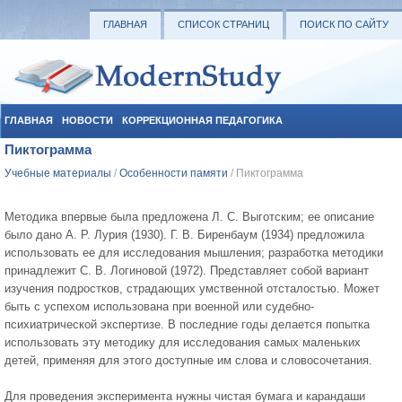
ГЛАВНАЯ
СПИСОК СТРАНИЦ
ПОИСК ПО САЙТУ
ГЛАВНАЯ
НОВОСТИ
КОРРЕКЦИОННАЯ ПЕДАГОГИКА
Пиктограмма
СОЦИАЛЬНАЯ ПЕДАГОГИКА
УЧЕБНЫЕ МАТЕРИАЛЫ
Учебные материалы
/
Особенности памяти
/ Пиктограмма
Методика впервые была предложена Л. С. Выготским; ее описание
было дано А. Р. Лурия (1930). Г. В. Биренбаум (1934) предложила
использовать ее для исследования мышления; разработка методики
принадлежит С. В. Логиновой (1972). Представляет собой вариант
изучения подростков, страдающих умственной отсталостью. Может
быть с успехом использована при военной или судебно-
психиатрической экспертизе. В последние годы делается попытка
использовать эту методику для исследования самых маленьких
детей, применяя для этого доступные им слова и словосочетания.
Для проведения эксперимента нужны чистая бумага и карандаши