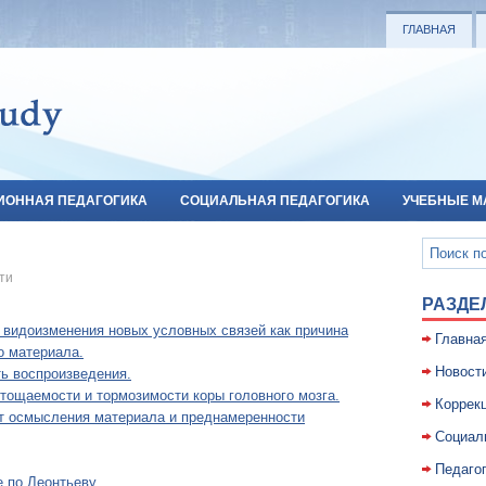
ГЛАВНАЯ
ИОННАЯ ПЕДАГОГИКА
СОЦИАЛЬНАЯ ПЕДАГОГИКА
УЧЕБНЫЕ М
ти
РАЗДЕ
видоизменения новых условных связей как причина
Главна
о материала.
Новост
ть воспроизведения.
тощаемости и тормозимости коры головного мозга.
Коррекц
т осмысления материала и преднамеренности
Социал
Педаго
 по Леонтьеву