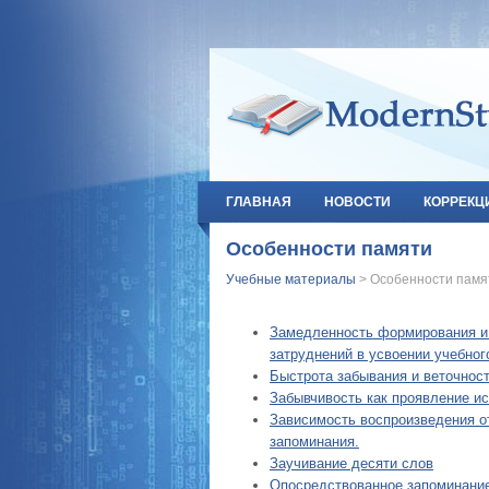
ГЛАВНАЯ
НОВОСТИ
КОРРЕКЦ
Особенности памяти
Учебные материалы
> Особенности памя
Замедленность формирования и 
затруднений в усвоении учебног
Быстрота забывания и веточнос
Забывчивость как проявление ис
Зависимость воспроизведения о
запоминания.
Заучивание десяти слов
Опосредствованное запоминание