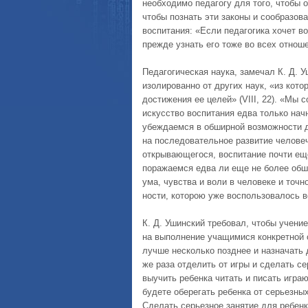
необходимо педа­гогу для того, чтобы
чтобы познать эти законы и сообра­зов
воспитания: «Если педагогика хочет в
прежде узнать его тоже во всех отношен
Педагогическая наука, замечал К. Д. 
изолированно от дру­гих наук, «из кот
достижения ее целей» (VIII, 22). «Мы 
искусство воспитания едва только нач
убеждаемся в обширной возможности д
на последовательное развитие человеч
открывающегося, воспитание почти еще
поражаемся едва ли еще не более обш
ума, чувства и воли в человеке и точ
ности, которою уже воспользовалось во
К. Д. Ушинский требовал, чтобы учение
на выполнение учащимися конкретной с
лучше несколько позднее и назначать 
же раза отделить от игры и сделать с
выучить ре­бенка читать и писать игра
будете оберегать ребенка от серьез­ны
Сделать серьезное занятие для ребенк