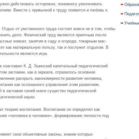
нужно действовать осторожно, понемногу увеличивать
Образо
силиям. Вместе с привычкой к труду появится и любовь к
Педаго
Учебны
 Отдых от умственного труда состоит вовсе не в том, чтобы
еменить дело. Физический труд является приятным после
ассных комнат, занятия в саду и огороде, токарным мас­
сет как материальную пользу, так и послужит отдыхом. В
тельности является игра.
ак озаглавил К. Д. Ушинский капитальный педагогический
этом заглавии, как в зеркале, отразилось основное
емление раскрыть закономерности развития человека,
итания как осоз­нанного управления этим развитием.
 в заглавии своей книги существо педагогической
­гогической науки.
ал теорию вос­питания. Воспитание он определял как
ия «человека в человеке», формирова­ние личности под
 имеет свои объективные законы, знание которых