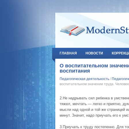
ГЛАВНАЯ
НОВОСТИ
КОРРЕКЦ
О воспитательном значени
воспитания
Педагогическая деятельность
/
Педагогич
воспитательном значении труда. Человек
2.Не надрывать сил ребенка в умствен
тяжел, мечтать — легко и приятно, ду­
мысли над одной и той же страницей и
минут. Значит, надо приучать его к ум
3.Приучать к труду постепенно. Для то