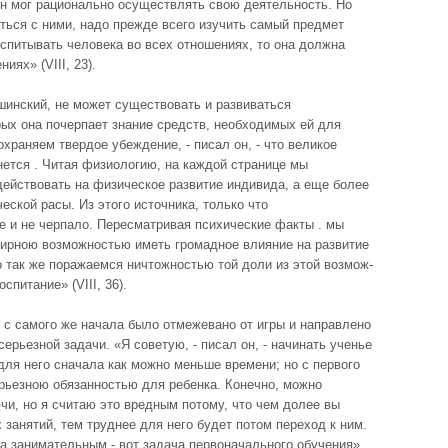
 он мог рационально осуществлять свою деятельность. Но
аться с ними, надо прежде всего изучить самый пред­мет
оспитывать человека во всех отношениях, то она должна
иях» (VIII, 23).
Ушинский, не может существовать и развиваться
орых она почерпает знание средств, не­обходимых ей для
сохраняем твердое убеждение, - писал он, - что великое
нется . Читая фи­зиологию, на каждой странице мы
ействовать на физическое развитие индиви­да, а еще более
еской расы. Из этого источника, только что
 и не черпало. Пересматривая пси­хические факты . мы
ирною возможностью иметь громадное влияние на развитие
но так же поражаемся ничтожностью той доли из этой возмож­
спитание» (VIII, 36).
 с самого же на­чала было отмежевано от игры и направлено
ерьезной задачи. «Я советую, - писал он, - начинать ученье
для него сначала как можно меньше времени; но с первого
ерьезною обязанностью для ребенка. Конечно, можно
ючи, но я считаю это вредным потому, что чем долее вы
х занятий, тем труднее для него будет потом переход к ним.
а занима­тельным - вот задача первоначального обучения»