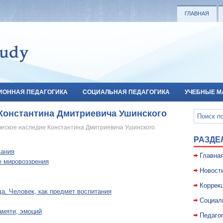
ГЛАВНАЯ
ИОННАЯ ПЕДАГОГИКА
СОЦИАЛЬНАЯ ПЕДАГОГИКА
УЧЕБНЫЕ М
 Константина Дмитриевича Ушинского
ческое наследие Константина Дмитриевича Ушинского
РАЗДЕ
вания
Главна
е мировоззрения
Новост
Коррекц
а. Человек, как предмет воспитания
Социал
амяти, эмоций
Педаго