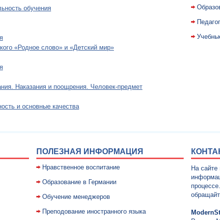
Образо
льность обучения
Педаго
Учебны
я
кого «Родное слово» и «Детский мир»
я
ания. Наказания и поощрения. Человек-предмет
ность и основные качества
ПОЛЕЗНАЯ ИНФОРМАЦИЯ
КОНТА
Нравственное воспитание
На сайте
информац
Образование в Германии
процессе
обращайт
Обучение менеджеров
Преподование иностранного языка
ModernSt