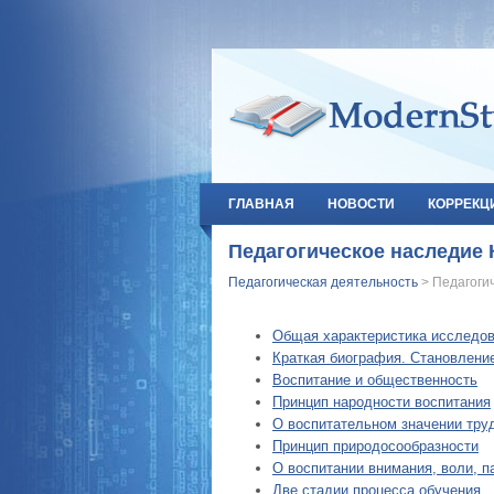
ГЛАВНАЯ
НОВОСТИ
КОРРЕКЦ
Педагогическое наследие
Педагогическая деятельность
> Педагоги
Общая характеристика исследо
Краткая биография. Становлени
Воспитание и общественность
Принцип народности воспитания
О воспитательном значении труд
Принцип природосообразности
О воспитании внимания, воли, п
Две стадии процесса обучения