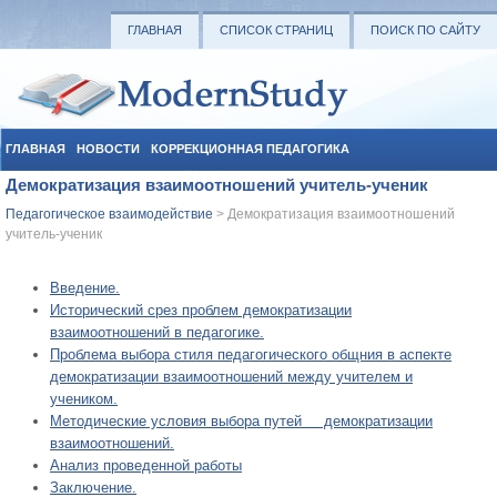
ГЛАВНАЯ
СПИСОК СТРАНИЦ
ПОИСК ПО САЙТУ
ГЛАВНАЯ
НОВОСТИ
КОРРЕКЦИОННАЯ ПЕДАГОГИКА
Демократизация взаимоотношений учитель-ученик
СОЦИАЛЬНАЯ ПЕДАГОГИКА
УЧЕБНЫЕ МАТЕРИАЛЫ
Педагогическое взаимодействие
> Демократизация взаимоотношений
учитель-ученик
Введение.
Исторический срез проблем демократизации
взаимоотношений в педагогике.
Проблема выбора стиля педагогического общния в аспекте
демократизации взаимоотношений между учителем и
учеником.
Методические условия выбора путей демократизации
взаимоотношений.
Анализ проведенной работы
Заключение.