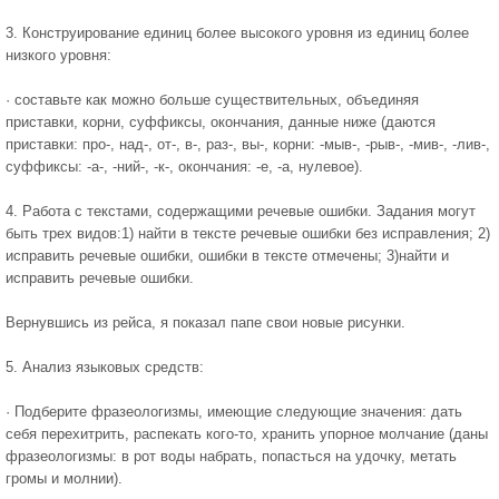
3. Конструирование единиц более высокого уровня из единиц более
низкого уровня:
· составьте как можно больше существительных, объединяя
приставки, корни, суффиксы, окончания, данные ниже (даются
приставки: про-, над-, от-, в-, раз-, вы-, корни: -мыв-, -рыв-, -мив-, -лив-,
суффиксы: -а-, -ний-, -к-, окончания: -е, -а, нулевое).
4. Работа с текстами, содержащими речевые ошибки. Задания могут
быть трех видов:1) найти в тексте речевые ошибки без исправления; 2)
исправить речевые ошибки, ошибки в тексте отмечены; 3)найти и
исправить речевые ошибки.
Вернувшись из рейса, я показал папе свои новые рисунки.
5. Анализ языковых средств:
· Подберите фразеологизмы, имеющие следующие значения: дать
себя перехитрить, распекать кого-то, хранить упорное молчание (даны
фразеологизмы: в рот воды набрать, попасться на удочку, метать
громы и молнии).