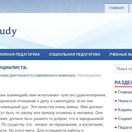
ГЛАВНАЯ
ИОННАЯ ПЕДАГОГИКА
СОЦИАЛЬНАЯ ПЕДАГОГИКА
УЧЕБНЫЕ М
ециалиста.
еская деятельность современного инженера
/ Необходимые
РАЗДЕ
Главна
роны взаимодействия испытывают чувство удовлетворения,
орческое отношение к делу и самоотдачу, если они
Новост
командный дух. Эти качества очень важны. Ими должен
Коррекц
гут быть по заказу или приказу вложены в человека. Они
ния, должно быть развито то доброе, что в зародышевой
Социал
По существу это - вопрос не образования, а воспитания,
Педаго
сти. Но этого мало. Для успешности работы и