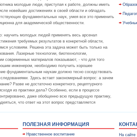
ботника молодые люди, приступая к работе, должны иметь
Образо
исле новейших достижениях в своей области и обладать
Педаго
етствующих фундаментальных наук, умея все это применить
диционна для академической общественности.
Учебны
о: научить молодых людей применять весь арсенал
тижения требуемых результатов в конкретной области,
имся условиям. Решена эта задача может быть только на
ования. Лазерные технологии, биотехнологии,
и современных материалов показывают, - что для того
орошим инженером, необходимо получить хорошее
ние фундаментальным наукам должно тесно соседствовать
ледованиями. Здесь встает закономерный вопрос: а зачем
ние? Разве не достаточно конкретного, рецептурного
исходя из практики дела? Особенно, если в процессе
центрированно, даже обобщенно всю предыдущую практику,
деяться, что ответ на этот вопрос представляется
ПОЛЕЗНАЯ ИНФОРМАЦИЯ
КОНТА
Нравственное воспитание
На сайте