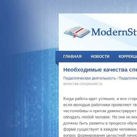
ГЛАВНАЯ
НОВОСТИ
КОРРЕКЦ
Необходимые качества сп
Педагогическая деятельность
/
Педагогич
качества специалиста.
Когда работа идет успешно, и все сто
если молодые работники проявляют тв
честолюбивы и притом демонстрируют 
обладать любой человек. Но они не мо
должны быть развиты в процессе обуче
форме существует в каждом человеке. 
вопрос формирования целостной лично