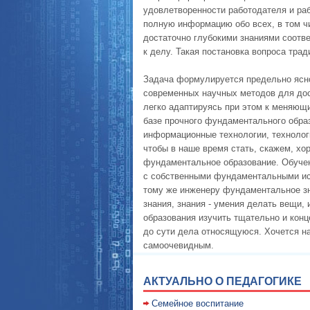
удовлетворенности работодателя и ра
полную информацию обо всех, в том ч
достаточно глубокими знаниями соотв
к делу. Такая постановка вопроса тра
Задача формулируется предельно ясн
современных научных методов для дос
легко адаптируясь при этом к меняющ
базе прочного фундаментального образ
информационные технологии, технологи
чтобы в наше время стать, скажем, х
фундаментальное образование. Обуче
с собственными фундаментальными исс
тому же инженеру фундаментальное зна
знания, знания - умения делать вещи, 
образования изучить тщательно и кон
до сути дела относящуюся. Хочется на
самоочевидным.
АКТУАЛЬНО О ПЕДАГОГИКЕ
Семейное воспитание