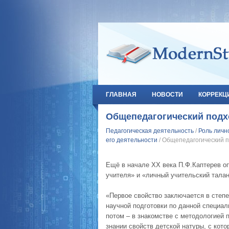
ГЛАВНАЯ
НОВОСТИ
КОРРЕКЦ
Общепедагогический подх
Педагогическая деятельность
/
Роль личн
его деятельности
/ Общепедагогический п
Ещё в начале ХХ века П.Ф.Каптерев оп
учителя» и «личный учительский талан
«Первое свойство заключается в степе
научной подготовки по данной специал
потом – в знакомстве с методологией 
знании свойств детской натуры, с кото