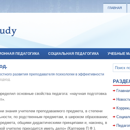
ГЛАВНАЯ
ИОННАЯ ПЕДАГОГИКА
СОЦИАЛЬНАЯ ПЕДАГОГИКА
УЧЕБНЫЕ М
од.
остного развития преподавателя психологии в эффективности
одход.
РАЗДЕ
Главна
ределил основные свойства педагога: «научная подготовка
т».
Новост
Коррекц
ни знания учителем преподаваемого предмета, в степени
ьности, по родственным предметам, в широком образовании;
Социал
предмета, общими дидактическими принципами и, наконец, в
Педаго
рой учителю приходится иметь дело» (Каптерев П.Ф.).