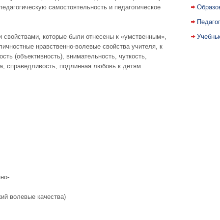
 педагогическую самостоятельность и педагогическое
Образо
Педаго
 свойствами, которые были отнесены к «умственным»,
Учебны
личностные нравственно-волевые свойства учителя, к
сть (объективность), внимательность, чуткость,
а, справедливость, подлинная любовь к детям.
но-
кий волевые качества)