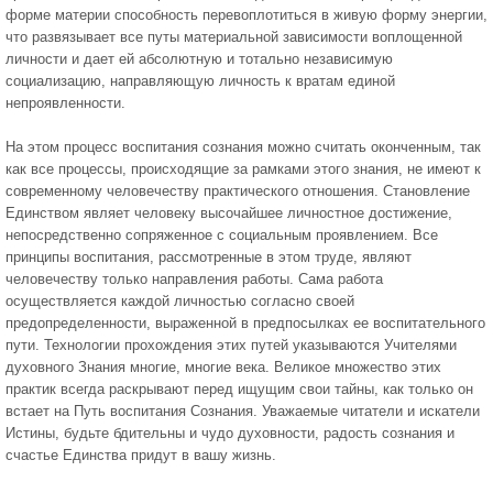
форме материи способность перевоплотиться в живую форму энергии,
что развязывает все путы материальной зависимости воплощенной
личности и дает ей абсолютную и тотально независимую
социализацию, направляющую личность к вратам единой
непроявленности.
На этом процесс воспитания сознания можно считать оконченным, так
как все процессы, происходящие за рамками этого знания, не имеют к
современному человечеству практического отношения. Становление
Единством являет человеку высочайшее личностное достижение,
непосредственно сопряженное с социальным проявлением. Все
принципы воспитания, рассмотренные в этом труде, являют
человечеству только направления работы. Сама работа
осуществляется каждой личностью согласно своей
предопределенности, выраженной в предпосылках ее воспитательного
пути. Технологии прохождения этих путей указываются Учителями
духовного Знания многие, многие века. Великое множество этих
практик всегда раскрывают перед ищущим свои тайны, как только он
встает на Путь воспитания Сознания. Уважаемые читатели и искатели
Истины, будьте бдительны и чудо духовности, радость сознания и
счастье Единства придут в вашу жизнь.