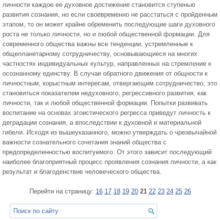
личности каждое ее духовное достижение становится ступенью
развития сознания, но если своевременно не расстаться с пройденным
этапом, то он может крайне обременить последующие шаги духовного
роста не только личности, но и любой общественной формации. Для
современного общества важны все тенденции, устремленные к
общепланетарному сотрудничеству, основывающиеся на многих
частностях индивидуальных культур, направленных на стремление к
осознанному единству. В случае обратного движения от общности к
личностным, корыстным интересам, отвергающим сотрудничество, это
становиться показателем недуховного, регрессивного развития, как
личности, так и любой общественной формации. Попытки развивать
воспитание на основах эгоистического регресса приведут личность к
деградации сознания, а впоследствии к духовной и материальной
гибели. Исходя из вышеуказанного, можно утверждать о чрезвычайной
важности сознательного сочетания знаний общества с
предопределенностью воспитуемого. От этого зависит последующий
наиболее благоприятный процесс проявления сознания личности, а как
результат и благоденствие человеческого общества.
Перейти на страницу:
16
17
18
19
20
21
22
23
24
25
26