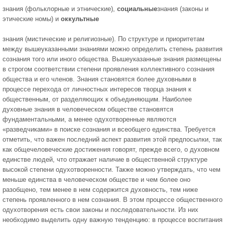
знания (фольклорные и этнические),
социальные
знания (законы и
этические номы) и
оккультные
знания (мистические и религиозные). По структуре и приоритетам
между вышеуказанными знаниями можно определить степень развития
сознания того или иного общества. Вышеуказанные знания размещены
в строгом соответствии степени проявления коллективного сознания
общества и его членов. Знания становятся более духовными в
процессе перехода от личностных интересов творца знания к
общественным, от разделяющих к объединяющим. Наиболее
духовные знания в человеческом обществе становятся
фундаментальными, а менее одухотворенные являются
«разведчиками» в поиске сознания и всеобщего единства. Требуется
отметить, что важен последний аспект развития этой предпосылки, так
как общечеловеческие достижения говорят, прежде всего, о духовном
единстве людей, что отражает наличие в общественной структуре
высокой степени одухотворенности. Также можно утверждать, что чем
меньше единства в человеческом обществе и чем более оно
разобщено, тем менее в нем содержится духовность, тем ниже
степень проявленного в нем сознания. В этом процессе общественного
одухотворения есть свои законы и последовательности. Из них
необходимо выделить одну важную тенденцию: в процессе воспитания