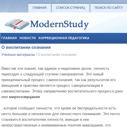
ГЛАВНАЯ
СПИСОК СТРАНИЦ
ПОИСК ПО САЙТУ
ГЛАВНАЯ
НОВОСТИ
КОРРЕКЦИОННАЯ ПЕДАГОГИКА
О воспитании сознания
СОЦИАЛЬНАЯ ПЕДАГОГИКА
УЧЕБНЫЕ МАТЕРИАЛЫ
Учебные материалы
/ О воспитании сознания
Вместив эти знания, как единое и неделимое целое, личность
переходит к следующей ступени саморазвития. Это новый
принципиальный процесс самоосознания, так как результатом его
вмещения и практики является процесс самореализации в
самовоспитании. Этому направлению воспитательного процесса дано
имя
миросозерцания
, которое сообщает личности, что кроме ее беспредельности есть
нечто большее и неохватное для личностного понимания. Это нечто
становится воспитателем личности, вмещая в нее
непространственные и вневременные понятия мироздания, что