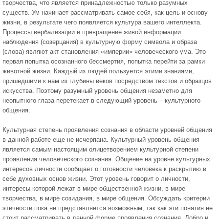
творчества, что является принадлежностью только разумных
существ. Ум начинает рассматривать самое себя, как цель и основу
жизни, в результате чего появляется культура вашего интеллекта.
Процессы вербализации и превращение живой информации
наблюдения (созерцания) в культурную форму символа и образа
(слова) являют акт становления «империи» человеческого ума. Это
первая попытка осознанного бессмертия, попытка перейти за рамки
животной жизни. Каждый из людей пользуется этими знаниями,
пришедшими к нам из глубины веков посредством текстов и образцов
искусства. Поэтому разумный уровень общения незаметно для
неопытного глаза перетекает в следующий уровень – культурного
общения.
Культурная степень проявления сознания в области уровней общения
в данной работе еще не исчерпана. Культурный уровень общения
является самым настоящим олицетворением культурной степени
проявления человеческого сознания. Общение на уровне культурных
интересов личности сообщает о готовности человека к раскрытию в
себе духовных основ жизни. Этот уровень говорит о личности,
интересы которой лежат в мире общественной жизни, в мире
творчества, в мире созидания, в мире общения. Обсуждать критерии
этичности пока не представляется возможным, так как эти понятия не
стоит рассматривать в данной форме проявления сознания. Добро и