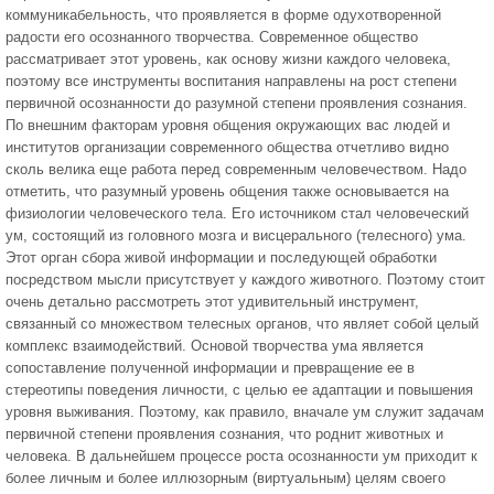
коммуникабельность, что проявляется в форме одухотворенной
радости его осознанного творчества. Современное общество
рассматривает этот уровень, как основу жизни каждого человека,
поэтому все инструменты воспитания направлены на рост степени
первичной осознанности до разумной степени проявления сознания.
По внешним факторам уровня общения окружающих вас людей и
институтов организации современного общества отчетливо видно
сколь велика еще работа перед современным человечеством. Надо
отметить, что разумный уровень общения также основывается на
физиологии человеческого тела. Его источником стал человеческий
ум, состоящий из головного мозга и висцерального (телесного) ума.
Этот орган сбора живой информации и последующей обработки
посредством мысли присутствует у каждого животного. Поэтому стоит
очень детально рассмотреть этот удивительный инструмент,
связанный со множеством телесных органов, что являет собой целый
комплекс взаимодействий. Основой творчества ума является
сопоставление полученной информации и превращение ее в
стереотипы поведения личности, с целью ее адаптации и повышения
уровня выживания. Поэтому, как правило, вначале ум служит задачам
первичной степени проявления сознания, что роднит животных и
человека. В дальнейшем процессе роста осознанности ум приходит к
более личным и более иллюзорным (виртуальным) целям своего