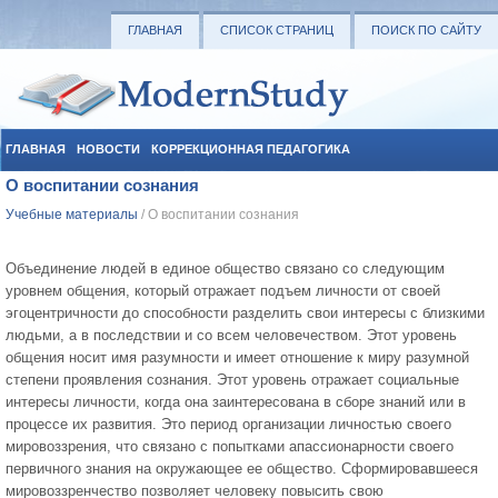
ГЛАВНАЯ
СПИСОК СТРАНИЦ
ПОИСК ПО САЙТУ
ГЛАВНАЯ
НОВОСТИ
КОРРЕКЦИОННАЯ ПЕДАГОГИКА
О воспитании сознания
СОЦИАЛЬНАЯ ПЕДАГОГИКА
УЧЕБНЫЕ МАТЕРИАЛЫ
Учебные материалы
/ О воспитании сознания
Объединение людей в единое общество связано со следующим
уровнем общения, который отражает подъем личности от своей
эгоцентричности до способности разделить свои интересы с близкими
людьми, а в последствии и со всем человечеством. Этот уровень
общения носит имя разумности и имеет отношение к миру разумной
степени проявления сознания. Этот уровень отражает социальные
интересы личности, когда она заинтересована в сборе знаний или в
процессе их развития. Это период организации личностью своего
мировоззрения, что связано с попытками апассионарности своего
первичного знания на окружающее ее общество. Сформировавшееся
мировоззренчество позволяет человеку повысить свою