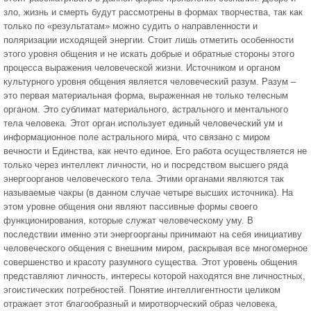
зло, жизнь и смерть будут рассмотрены в формах творчества, так как
только по «результатам» можно судить о направленности и
поляризации исходящей энергии. Стоит лишь отметить особенности
этого уровня общения и не искать добрые и обратные стороны этого
процесса выражения человеческой жизни. Источником и органом
культурного уровня общения является человеческий разум. Разум –
это первая материальная форма, выраженная не только телесным
органом. Это сублимат материального, астрального и ментального
тела человека. Этот орган использует единый человеческий ум и
информационное поле астрального мира, что связано с миром
вечности и Единства, как нечто единое. Его работа осуществляется не
только через интеллект личности, но и посредством высшего ряда
энергоорганов человеческого тела. Этими органами являются так
называемые чакры (в данном случае четыре высших источника). На
этом уровне общения они являют пассивные формы своего
функционирования, которые служат человеческому уму. В
последствии именно эти энергоорганы принимают на себя инициативу
человеческого общения с внешним миром, раскрывая все многомерное
совершенство и красоту разумного существа. Этот уровень общения
представляют личность, интересы которой находятся вне личностных,
эгоистических потребностей. Понятие интеллигентности целиком
отражает этот благообразный и миротворческий образ человека,