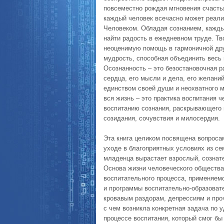
повсеместно рождая мгновения счастья
каждый человек всечасно может реали
Человеком. Обладая сознанием, кажды
найти радость в ежедневном труде. Т
неоценимую помощь в гармоничной дру
мудрость, способная объединить весь 
Осознанность – это безостановочная р
сердца, его мысли и дела, его желани
единством своей души и неохватного м
вся жизнь – это практика воспитания ч
воспитанию сознания, раскрывающего
созидания, сочувствия и милосердия.
Эта книга целиком посвящена вопросам
уходе в благоприятных условиях из се
младенца вырастает взрослый, сознат
Основа жизни человеческого общества 
воспитательного процесса, применяем
и программы воспитательно-образовате
кровавым раздорам, депрессиям и про
с чем возникла конкретная задача по 
процессе воспитания, который смог бы