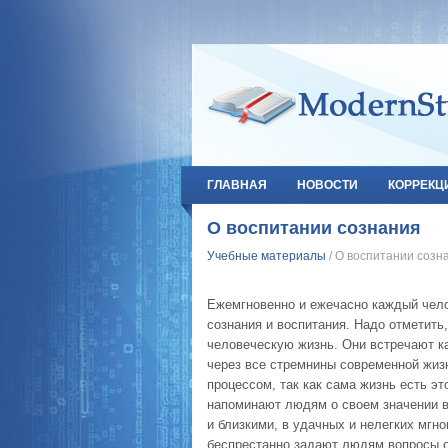
ГЛАВНАЯ
НОВОСТИ
КОРРЕКЦ
О воспитании сознания
Учебные материалы
/ О воспитании созн
Ежемгновенно и ежечасно каждый чел
сознания и воспитания. Надо отметить
человеческую жизнь. Они встречают к
через все стремнины современной жизн
процессом, так как сама жизнь есть э
напоминают людям о своем значении в
и близкими, в удачных и нелегких мгн
беспрестанно задают людям вопросы о