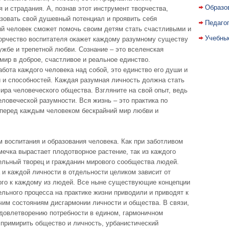
Образо
 и страдания. А, познав этот инструмент творчества,
зовать свой душевный потенциал и проявить себя
Педаго
й человек сможет помочь своим детям стать счастливыми и
Учебны
ворчество воспитателя окажет каждому разумному существу
жбе и трепетной любви. Сознание – это вселенская
мир в доброе, счастливое и реальное единство.
абота каждого человека над собой, это единство его души и
й и способностей. Каждая разумная личность должна стать
ира человеческого общества. Взгляните на свой опыт, ведь
еловеческой разумности. Вся жизнь – это практика по
 перед каждым человеком бескрайний мир любви и
 воспитания и образования человека. Как при заботливом
мечка вырастает плодотворное растение, так из каждого
ельный творец и гражданин мирового сообщества людей.
и каждой личности в отдельности целиком зависит от
ого к каждому из людей. Все ныне существующие концепции
льного процесса на практике жизни приводили и приводят к
чим состояниям дисгармонии личности и общества. В связи,
удовлетворению потребности в едином, гармоничном
 примирить общество и личность, урбанистический