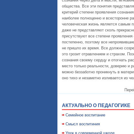
сознания через дела и мысли, мгнове
общества. Все эти понятия представл
критерий степени проявления сознания
наиболее полноценно и всесторонне р
человеческая жизнь является самым п
даже не представляют сколь прекрасн
присутствуют все степени проявления 
постепенно, поэтому все непроявившие
не пришло их время. Все должно созре
это грозит отравлением и страхом. По
сознания своему сердцу и отогнать ра
место только реальности, доверию и 
можно беззаботно проникнуть в материю
оно тихо и незаметно изливается из ч
Пере
АКТУАЛЬНО О ПЕДАГОГИКЕ
Семейное воспитание
Смысл воспитиния
Уpок в совpеменной школе