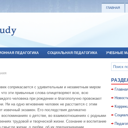
ГЛАВНАЯ
ИОННАЯ ПЕДАГОГИКА
СОЦИАЛЬНАЯ ПЕДАГОГИКА
УЧЕБНЫЕ М
ания
РАЗДЕ
овек соприкасается с удивительным и незаметным миром
Главна
, что эти привычные слова олицетворяют всю, всю
Новост
аждого человека при рождении и благополучно провожают
и. Ни на одно мгновение человек не расстается с этим
Коррекц
тот извечный экзамен. Его последствия деликатно
Социал
 воспоминаниях о детстве, во взаимоотношениях с родными
овениях трудовой и творческой жизни. Сознание и воспитание
Педаго
 смысле жизни, о любви, об их предназначении,