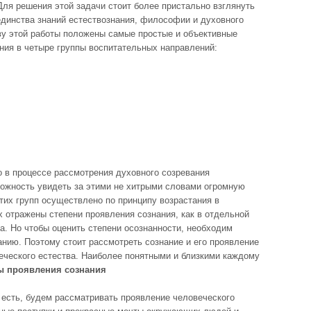
Для решения этой задачи стоит более пристально взглянуть
единства знаний естествознания, философии и духовного
ву этой работы положены самые простые и объективные
ния в четыре группы воспитательных направлений:
 но в процессе рассмотрения духовного созревания
можность увидеть за этими не хитрыми словами огромную
тих групп осуществлено по принципу возрастания в
х отражены степени проявления сознания, как в отдельной
ва. Но чтобы оценить степени осознанности, необходим
анию. Поэтому стоит рассмотреть сознание и его проявление
еческого естества. Наиболее понятными и близкими каждому
 проявления сознания
о есть, будем рассматривать проявление человеческого