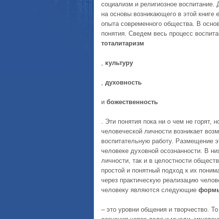
социализм и религиозное воспитание. 
на основы возникающего в этой книге 
опыта современного общества. В осно
понятия. Сведем весь процесс воспита
тоталитаризм
,
культуру
,
духовность
и
божественность
. Эти понятия пока ни о чем не горят,
человеческой личности возникает воз
воспитательную работу. Размещение э
человеке духовной осознанности. В ни
личности, так и в целостности общест
простой и понятный подход к их поним
через практическую реализацию челов
человеку являются следующие
формы
– это уровни общения и творчество. Т