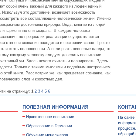
нные поступки и прекрасные мечты окружающих людей и
яют собой очень важный для каждого из людей единый
. Используя это достояние, возникает возможность
ассмотреть все составляющие человеческой жизни. Именно
рекрасным достоянием природы. Ведь, многие из людей
о и гармонично они созданы. В каждом человеке
сознания, но процесс их реализации осуществляется
ся степени сознания находятся в состоянии «сна». Просто
ть и стать полноценным. А если рвать неспелые плоды, то
этому каждому человеку следует доверить воспитание
счетливый ум. Здесь нечего считать и планировать. Здесь
радости. Только с такими мыслями и подобным настроением
 этой книги. Рассмотрим же, как процветает сознание, как
еловеческих слов и крохотных дел.
йти на страницу:
1
2
3
4
5
6
ПОЛЕЗНАЯ ИНФОРМАЦИЯ
КОНТА
Нравственное воспитание
На сайте
информац
Образование в Германии
процессе
обращайт
Обучение менеджеров