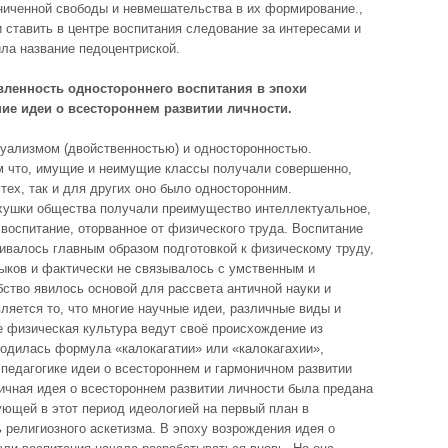
аниченной свободы и невмешательства в их формирование.,
 ставить в центре воспитания следование за интересами и
ла название педоцентриской.
вленность одностороннего воспитания в эпохи
ие идеи о всестороннем развитии личности.
дуализмом (двойственностью) и односторонностью.
м что, имущие и неимущие классы получали совершенно,
тех, так и для других оно было односторонним.
хушки общества получали преимущество интеллектуальное,
 воспитание, оторванное от физического труда. Воспитание
ивалось главным образом подготовкой к физическому труду,
выков и фактически не связывалось с умственным и
ство явилось основой для рассвета античной науки и
ляется то, что многие научные идеи, различные виды и
е физическая культура ведут своё происхождение из
родилась формула «калокагатии» или «калокагахии»,
 педагогике идеи о всестороннем и гармоничном развитии
ичная идея о всестороннем развитии личности была предана
ующей в этот период идеологией на первый план в
 религиозного аскетизма. В эпоху возрождения идея о