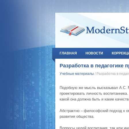
ГЛАВНАЯ
НОВОСТИ
КОРРЕКЦ
Разработка в педагогике 
Учебные материалы
/ Разработка в педа
Подобную же мысль высказывал А.С. М
проектировать личность воспитанника.
какой она должна быть и какие качест
Абстрактно – философский подход к о
развития общества.
Вопросы целей воспитания, так или ин