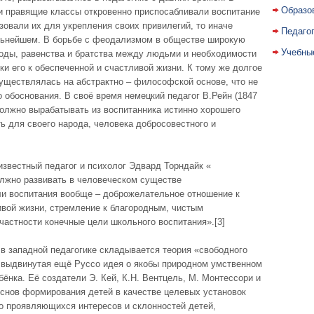
Образо
 правящие классы откровенно приспосабливали воспитание
зовали их для укрепления своих привилегий, то иначе
Педаго
льнейшем. В борьбе с феодализмом в обществе широкую
Учебны
оды, равенства и братства между людьми и необходимости
ки его к обеспеченной и счастливой жизни. К тому же долгое
уществлялась на абстрактно – философской основе, что не
о обоснования. В своё время немецкий педагог В.Рейн (1847
 должно вырабатывать из воспитанника истинно хорошего
ь для своего народа, человека добросовестного и
звестный педагог и психолог Эдвард Торндайк «
должно развивать в человеческом существе
и воспитания вообще – доброжелательное отношение к
ивой жизни, стремление к благородным, чистым
 частности конечные цели школьного воспитания».[3]
. в западной педагогике складывается теория «свободного
а выдвинутая ещё Руссо идея о якобы природном умственном
ёнка. Её создатели Э. Кей, К.Н. Вентцель, М. Монтессори и
основ формирования детей в качестве целевых установок
но проявляющихся интересов и склонностей детей,