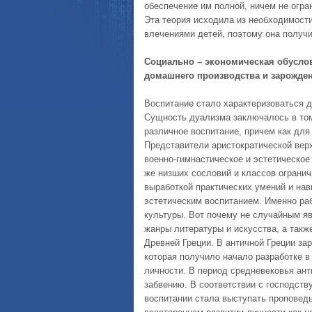
обеспечение им полной, ничем не огр
Эта теория исходила из необходимости
влечениями детей, поэтому она получи
Социально – экономическая обусло
домашнего производства и зарожден
Воспитание стало характеризоваться 
Сущность дуализма заключалось в то
различное воспитание, причем как для 
Представители аристократической вер
военно-гимнастическое и эстетическое
же низших сословий и классов огранич
выработкой практических умений и на
эстетическим воспитанием. Именно раб
культуры. Вот почему не случайным яв
жанры литературы и искусства, а такж
Древней Греции. В античной Греции за
которая получило начало разработке в
личности. В период средневековья ант
забвению. В соответствии с господств
воспитании стала выступать проповедь