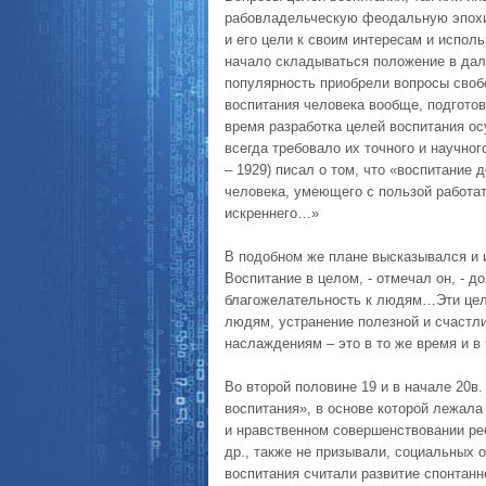
рабовладельческую феодальную эпохи
и его цели к своим интересам и исполь
начало складываться положение в да
популярность приобрели вопросы своб
воспитания человека вообще, подготов
время разработка целей воспитания ос
всегда требовало их точного и научног
– 1929) писал о том, что «воспитание
человека, умеющего с пользой работат
искреннего…»
В подобном же плане высказывался и и
Воспитание в целом, - отмечал он, - 
благожелательность к людям…Эти цел
людям, устранение полезной и счастл
наслаждениям – это в то же время и в
Во второй половине 19 и в начале 20в
воспитания», в основе которой лежал
и нравственном совершенствовании реб
др., также не призывали, социальных 
воспитания считали развитие спонтан