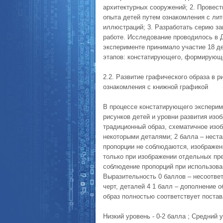
архитектурных сооружений; 2. Провест
опыта детей путем ознакомления с ли
иллюстраций; 3. Разработать серию за
работе. Исследование проводилось в Д
эксперименте принимало участие 18 де
этапов: констатирующего, формирующе
2.2. Развитие графического образа в 
ознакомления с книжной графикой
В процессе констатирующего эксперим
рисунков детей и уровни развития изо
традиционный образ, схематичное изоб
некоторыми деталями; 2 балла – неста
пропорции не соблюдаются, изображени
только при изображении отдельных пре
соблюдение пропорций при использова
Выразительность 0 баллов – несоответ
черт, деталей 4 1 балл – дополнение 
образ полностью соответствует постав
Низкий уровень - 0-2 балла ; Средний у