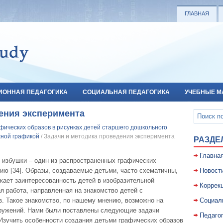
ГЛАВНАЯ
ИОННАЯ ПЕДАГОГИКА
СОЦИАЛЬНАЯ ПЕДАГОГИКА
УЧЕБНЫЕ М
ения эксперимента
фических образов в рисунках детей старшего дошкольного
жной графикой
/ Задачи и методика проведения эксперимента
РАЗДЕ
Главна
 избушки – один из распространенных графических
ию [34]. Образы, создаваемые детьми, часто схематичны,
Новост
жает заинтересованность детей в изобразительной
Коррекц
 работа, направленная на знакомство детей с
. Такое знакомство, по нашему мнению, возможно на
Социал
оружений. Нами были поставлены следующие задачи
Педаго
Изучить особенности создания детьми графических образов