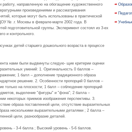
и работу, направленную на обогащение художественного
Образо
тературными произведениями и рассматривания
Педаго
нятий, которые могут быть использованы в практической
ОУ № .г. Москвы в феврале-марте 2002 года. В
Учебны
тей подготовительной группы. Эксперимент состоял из 3-ех
го и контрольного.
рисунках детей старшего дошкольного возраста в процессе
ента нами были выдвинуты следую- щие критерии оценки
бразительных умений: 1. Оригинальность 0 баллов –
ражение; 1 балл – дополнение традиционного образа
ндартное решение. 2. Особенности пропорций 0 баллов –
е только на плоскости; 1 балл – соблюдение пропорций
дметов, выделение "фигуры" и "фона"; 2 балла –
нии некоторых приемов изображения перспективы. 3.
ствие образа поставленной цели, отсутствие выразительных
образа несколькими выразительными деталями ; 2 балла –
ленной цели, разнообразие деталей.
ровень - 3-4 балла ; Высокий уровень - 5-6 баллов.