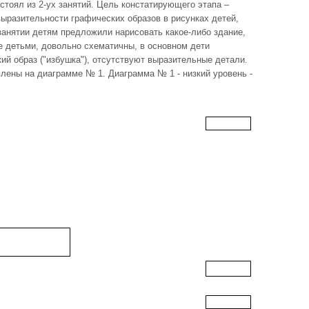
тоял из 2-ух занятий. Цель констатирующего этапа –
ыразительности графических образов в рисунках детей,
занятии детям предложили нарисовать какое-либо здание,
е детьми, довольно схематичны, в основном дети
й образ ("избушка"), отсутствуют выразительные детали.
лены на диаграмме № 1. Диаграмма № 1 - низкий уровень -