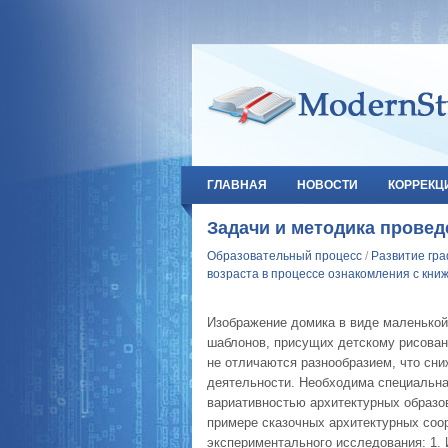
ГЛАВНАЯ
НОВОСТИ
КОРРЕКЦ
Задачи и методика провед
Образовательный процесс
/
Развитие гра
возраста в процессе ознакомления с кни
Изображение домика в виде маленькой
шаблонов, присущих детскому рисован
не отличаются разнообразием, что сни
деятельности. Необходима специальная
вариативностью архитектурных образов
примере сказочных архитектурных со
экспериментального исследования: 1. 