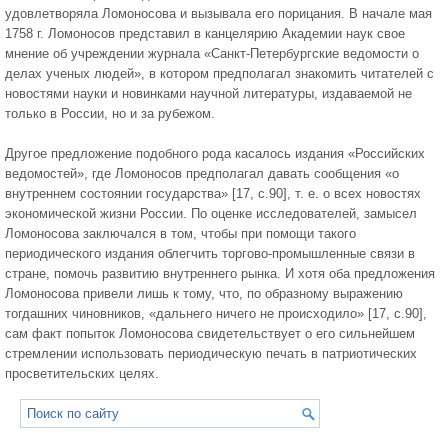
удовлетворяла Ломоносова и вызывала его порицания. В начале мая
1758 г. Ломоносов представил в канцелярию Академии наук свое
мнение об учреждении журнала «Санкт-Петербургские ведомости о
делах ученых людей», в котором предполагал знакомить читателей с
новостями науки и новинками научной литературы, издаваемой не
только в России, но и за рубежом.
Другое предложение подобного рода касалось издания «Россий­ских
ведомостей», где Ломоносов предполагал давать сообщения «о
внутреннем состоянии государства» [17, c.90], т. е. о всех новостях
эконо­мической жизни России. По оценке исследователей, замысел
Ломоносова заключался в том, чтобы при помощи такого
периодического издания облегчить торгово-промышленные связи в
стране, помочь развитию внутреннего рынка. И хотя оба предло­жения
Ломоносова привели лишь к тому, что, по образному выраже­нию
тогдашних чиновников, «дальнего ничего не происходило» [17, c.90],
сам факт попыток Ломоносова свидетельствует о его сильнейшем
стрем­лении использовать периодическую печать в патриотических
про­светительских целях.