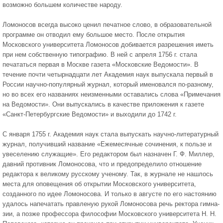
возможно большем количестве народу.
Ломоносов всегда высоко ценил печатное слово, в образовательной
программе он отводил ему большое место. После откры­тия
Московского университета Ломоносов добивается разрешения иметь
при нем собственную типографию. В ней с апреля 1756 г. стала
печататься первая в Москве газета «Московские Ведомости». В
течение почти четырнадцати лет Академия наук выпускала первый в
России научно-популярный журнал, который именовался по-разному,
но во всех его названиях неизменными оставались сло­ва «Примечания
на Ведомости». Они выпускались в качестве прило­жения к газете
«Санкт-Петербургские Ведомости» и выходили до 1742 г.
С января 1755 г. Ака­демия наук стала выпускать научно-литературный
журнал, полу­чивший название «Ежемесячные сочинения, к пользе и
увеселению служащие». Его редактором был назначен Г. Ф. Миллер,
давний противник Ломоносова, что и предопределило отношение
редактора к великому русскому ученому. Так, в журнале не нашлось
места для оповещения об открытии Московского университета,
создан­ного по идее Ломоносова. И только в августе по его настоянию
уда­лось напечатать правленую рукой Ломоносова речь ректора гимна­
зии, а позже профессора философии Московского университета Н. Н.