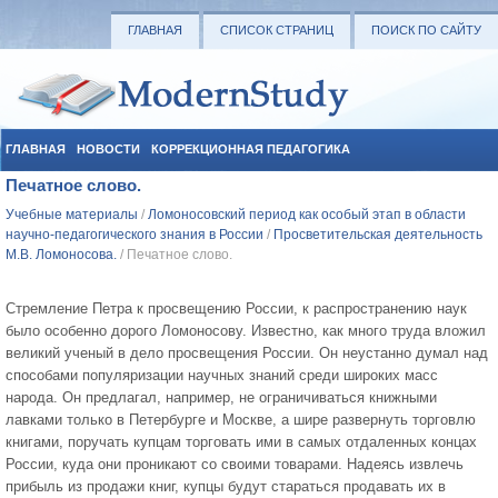
ГЛАВНАЯ
СПИСОК СТРАНИЦ
ПОИСК ПО САЙТУ
ГЛАВНАЯ
НОВОСТИ
КОРРЕКЦИОННАЯ ПЕДАГОГИКА
Печатное слово.
СОЦИАЛЬНАЯ ПЕДАГОГИКА
УЧЕБНЫЕ МАТЕРИАЛЫ
Учебные материалы
/
Ломоносовский период как особый этап в области
научно-педагогического знания в России
/
Просветительская деятельность
М.В. Ломоносова.
/ Печатное слово.
Стремление Петра к просвещению России, к распространению наук
было особенно дорого Ломоносову. Из­вестно, как много труда вложил
великий ученый в дело просвещения России. Он неустанно думал над
способами популяризации научных знаний среди широких масс
народа. Он предлагал, например, не ограничиваться книжными
лавками только в Петербурге и Москве, а шире развернуть торговлю
книгами, поручать купцам торговать ими в самых отдаленных концах
России, куда они проникают со своими товарами. Надеясь извлечь
прибыль из продажи книг, купцы будут стараться продавать их в