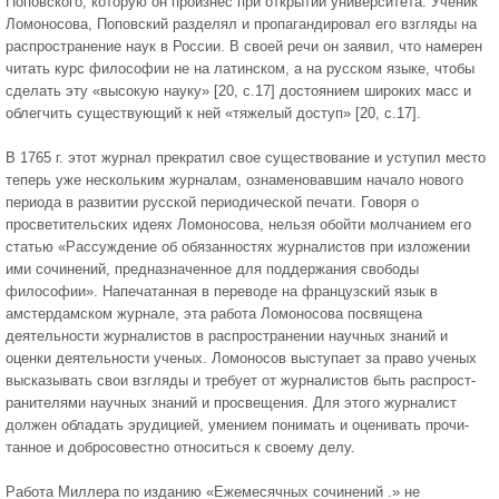
Поповского, которую он произнес при открытии университе­та. Ученик
Ломоносова, Поповский разделял и пропагандировал его взгляды на
распространение наук в России. В своей речи он зая­вил, что намерен
читать курс философии не на латинском, а на рус­ском языке, чтобы
сделать эту «высокую науку» [20, c.17] достоянием широких масс и
облегчить существующий к ней «тяжелый доступ» [20, c.17].
В 1765 г. этот журнал прекратил свое существование и усту­пил место
теперь уже нескольким журналам, ознаменовавшим нача­ло нового
периода в развитии русской периодической печати. Говоря о
просветительских идеях Ломоносова, нельзя обойти молчанием его
статью «Рассуждение об обязанностях журналистов при изложении
ими сочинений, предназначенное для поддержания свободы
философии». Напечатанная в переводе на французский язык в
амстердамском журнале, эта работа Ломоносова посвящена
деятельности журналистов в распространении научных знаний и
оценки деятельности ученых. Ломоносов выступает за право ученых
высказывать свои взгляды и требует от журналистов быть распрост­
ранителями научных знаний и просвещения. Для этого журналист
должен обладать эрудицией, умением понимать и оценивать прочи­
танное и добросовестно относиться к своему делу.
Работа Миллера по изданию «Ежемесячных сочинений .» не