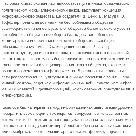
Наиболее общей концепцией информатизации в плане общественно-
политическом и социально-экономическом выступает концепция
инфор­мационного общества. Ее создатели Д. Бенк, Б. Масуда, О.
Тоффлер предполагают наличие беспроблемного общества
взаимодействия и кон­сенсуса, т. е. общества более высокого уровня
потребления, общест­ва всеобщего благоденствия, общества
когнитариата и информационной элиты, общества всеобщего
образования и культуры. Эта концепция на первый взгляд
соответствует идее инфоноосферы, но встречает много возражений,
не так гладко, как хотелось бы, реализуется на практике и относится в
плане построения и функционирования такого общества, скорее, к
области современного мифотворчества. В реальности глобаль­ные
сети распространения культуры и знаний одновременно заняты «про­
мывкой мозгов», ведением информационных войн, сочетанием инфор­
мации с клеветой и дезинформацией, компьютерными преступлениями
и порнографией.
Казалось бы, на первый взгляд информационная цивилизация долж­на
превратить всех людей в технократов, вооруженных искусственным
интеллектом. Но этот интеллект вооружает познавательные возможно­
сти человека, его духовный мир. И любые образовательные системы
или приобретают черты гуманитарных систем, формирующихся в