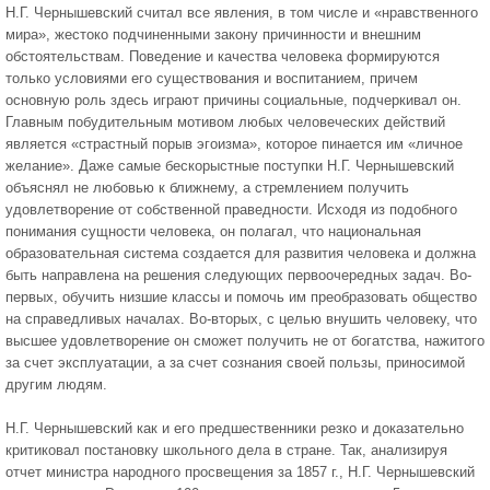
Н.Г. Чернышевский считал все явления, в том числе и «нравственного
мира», жестоко подчиненными закону причинности и внешним
обстоятельствам. Поведение и качества человека формируются
только условиями его существования и воспитанием, причем
основную роль здесь играют причины социальные, подчеркивал он.
Главным побудительным мотивом любых человеческих действий
является «страстный порыв эгоизма», которое пинается им «личное
желание». Даже самые бескорыстные поступки Н.Г. Чернышевский
объяснял не любовью к ближнему, а стремлением получить
удовлетворение от собственной праведности. Исходя из подобного
понимания сущности человека, он полагал, что национальная
образовательная система создается для развития человека и должна
быть направлена на решения следующих первоочередных задач. Во-
первых, обучить низшие классы и помочь им преобразовать общество
на справедливых началах. Во-вторых, с целью внушить человеку, что
высшее удовлетворение он сможет получить не от богатства, нажитого
за счет эксплуатации, а за счет сознания своей пользы, приносимой
другим людям.
Н.Г. Чернышевский как и его предшественники резко и доказательно
критиковал постановку школьного дела в стране. Так, анализируя
отчет министра народного просвещения за 1857 г., Н.Г. Чернышевский