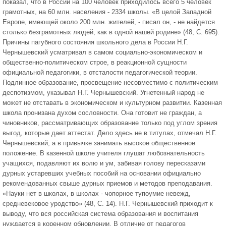
показал, что в России на 100 человек приходилось всего 5 человек
грамотных, на 60 млн. населения - 2334 школы. «В целой Западной
Европе, имеющей около 200 млн. жителей, - писал он, - не найдется
столько безграмотных людей, как в одной нашей родине» (48, С. 695).
Причины пагубного состояния школьного дела в России Н.Г.
Чернышевский усматривал в самом социально-экономическом и
общественно-политическом строе, в реакционной сущности
официальной педагогики, в отсталости педагогической теории.
Подлинное образование, просвещение несовместимо с политическим
деспотизмом, указывал Н.Г. Чернышевский. Угнетенный народ не
может не отставать в экономическом и культурном развитии. Казенная
школа пронизана духом сословности. Она готовит не граждан, а
чиновников, рассматривающих образование только под углом зрения
выгод, которые дает аттестат. Дело здесь не в титулах, отмечал Н.Г.
Чернышевский, а в привычке занимать высокое общественное
положение. В казенной школе учителя глушат любознательность
учащихся, подавляют их волю и ум, забивая голову пересказами
дурных устаревших учебных пособий на основании официально
рекомендованных свыше дурных приемов и методов преподавания.
«Науки нет в школах, в школах - чопорное тупоумие невежд,
средневековое уродство» (48, С. 14). Н.Г. Чернышевский приходит к
выводу, что вся российская система образования и воспитания
нуждается в коренном обновлении. В отличие от педагогов