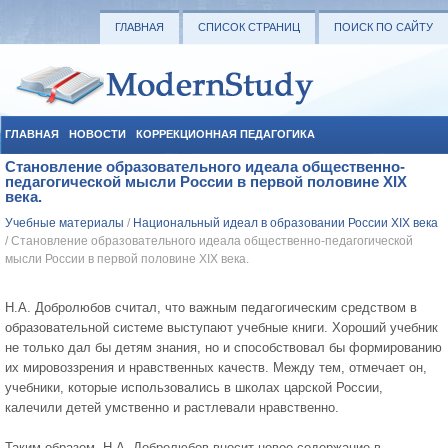
ГЛАВНАЯ
СПИСОК СТРАНИЦ
ПОИСК ПО САЙТУ
ГЛАВНАЯ
НОВОСТИ
КОРРЕКЦИОННАЯ ПЕДАГОГИКА
Становление образовательного идеала общественно-
СОЦИАЛЬНАЯ ПЕДАГОГИКА
УЧЕБНЫЕ МАТЕРИАЛЫ
педагогической мысли России в первой половине XIX
века.
Учебные материалы
/
Национальный идеал в образовании России XIX века
/ Становление образовательного идеала общественно-педагогической
мысли России в первой половине XIX века.
Н.А. Добролюбов считал, что важным педагогическим средством в
образовательной системе выступают учебные книги. Хороший учебник
не только дал бы детям знания, но и способствовал бы формированию
их мировоззрения и нравственных качеств. Между тем, отмечает он,
учебники, которые использовались в школах царской России,
калечили детей умственно и растлевали нравственно.
Таким образом, Н.А. Добролюбов вносит новое содержание в