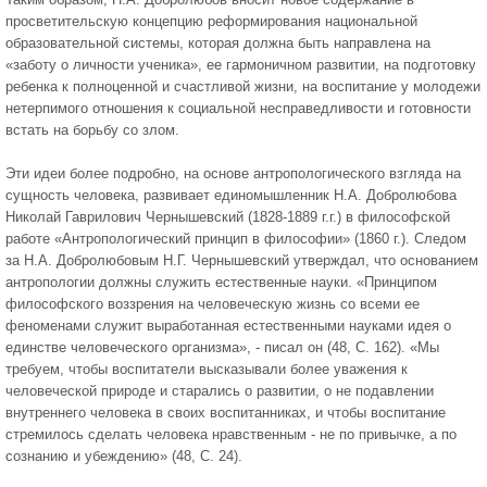
просветительскую концепцию реформирования национальной
образовательной системы, которая должна быть направлена на
«заботу о личности ученика», ее гармоничном развитии, на подготовку
ребенка к полноценной и счастливой жизни, на воспитание у молодежи
нетерпимого отношения к социальной несправедливости и готовности
встать на борьбу со злом.
Эти идеи более подробно, на основе антропологического взгляда на
сущность человека, развивает единомышленник Н.А. Добролюбова
Николай Гаврилович Чернышевский (1828-1889 г.г.) в философской
работе «Антропологический принцип в философии» (1860 г.). Следом
за Н.А. Добролюбовым Н.Г. Чернышевский утверждал, что основанием
антропологии должны служить естественные науки. «Принципом
философского воззрения на человеческую жизнь со всеми ее
феноменами служит выработанная естественными науками идея о
единстве человеческого организма», - писал он (48, С. 162). «Мы
требуем, чтобы воспитатели высказывали более уважения к
человеческой природе и старались о развитии, о не подавлении
внутреннего человека в своих воспитанниках, и чтобы воспитание
стремилось сделать человека нравственным - не по привычке, а по
сознанию и убеждению» (48, С. 24).