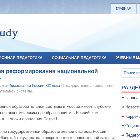
ГЛАВНАЯ
ИОННАЯ ПЕДАГОГИКА
СОЦИАЛЬНАЯ ПЕДАГОГИКА
УЧЕБНЫЕ М
ия реформирования национальной
.
л в образовании России XIX века
/ Государственная идеология
РАЗДЕ
тельной системы.
Главна
енной образовательной системы в России имеет глубокие
Новост
ально-экономическим преобразованиям в Российском
Коррекц
в.в. – эпохи правления Петра I.
Социал
ение государственной образовательной системы России
Педаго
бностей государства, конкретно диктовавшего свой заказ и,