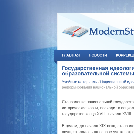
ГЛАВНАЯ
НОВОСТИ
КОРРЕКЦ
Государственная идеолог
образовательной системы
Учебные материалы
/
Национальный идеа
реформирования национальной образова
Становление национальной государств
исторические корни, восходит к соци
государстве конца XVII - начала XVIII 
В целом, до начала XIX века, становл
осуществлялось на основе учета потре