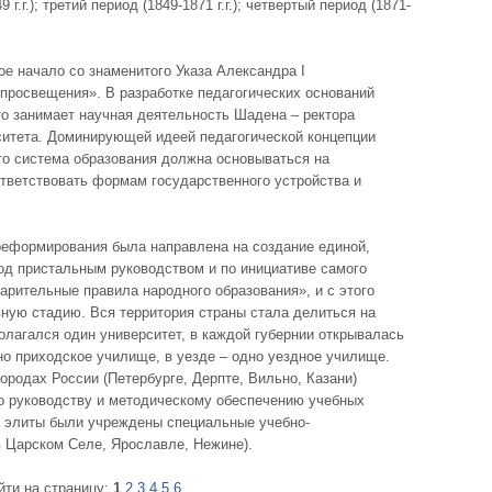
9 г.г.); третий период (1849-1871 г.г.); четвертый период (1871-
вое начало со знаменитого Указа Александра I
просвещения». В разработке педагогических оснований
о занимает научная деятельность Шадена – ректора
ситета. Доминирующей идеей педагогической концепции
то система образования должна основываться на
ответствовать формам государственного устройства и
реформирования была направлена на создание единой,
од пристальным руководством и по инициативе самого
рительные правила народного образования», и с этого
ную стадию. Вся территория страны стала делиться на
полагался один университет, в каждой губернии открывалась
но приходское училище, в уезде – одно уездное училище.
ородах России (Петербурге, Дерпте, Вильно, Казани)
по руководству и методическому обеспечению учебных
 элиты были учреждены специальные учебно-
в Царском Селе, Ярославле, Нежине).
йти на страницу:
1
2
3
4
5
6