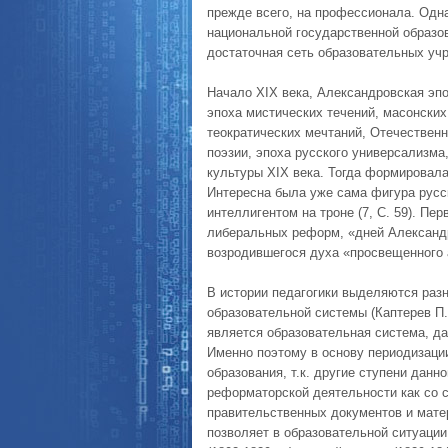
прежде всего, на профессионала. Одна
национальной государственной образо
достаточная сеть образовательных уч
Начало XIX века, Александровская эпо
эпоха мистических течений, масонски
теократических мечтаний, Отечественн
поэзии, эпоха русского универсализм
культуры XIX века. Тогда формировала
Интересна была уже сама фигура русск
интеллигентом на троне (7, С. 59). П
либеральных реформ, «дней Александ
возродившегося духа «просвещенного
В истории педагогики выделяются раз
образовательной системы (Каптерев П.
является образовательная система, д
Именно поэтому в основу периодизаци
образования, т.к. другие ступени данн
реформаторской деятельности как со с
правительственных документов и мате
позволяет в образовательной ситуации