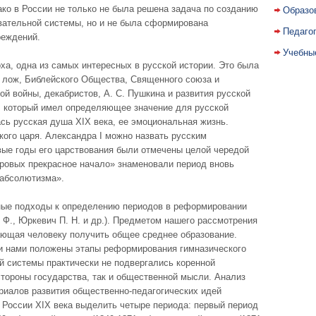
ко в России не только не была решена задача по созданию
Образо
вательной системы, но и не была сформирована
Педаго
реждений.
Учебны
ха, одна из самых интересных в русской истории. Это была
х лож, Библейского Общества, Священного союза и
ой войны, декабристов, А. С. Пушкина и развития русской
а, который имел определяющее значение для русской
сь русская душа XIX века, ее эмоциональная жизнь.
ого царя. Александра I можно назвать русским
ервые годы его царствования были отмечены целой чередой
ровых прекрасное начало» знаменовали период вновь
 абсолютизма».
ные подходы к определению периодов в реформировании
 Ф., Юркевич П. Н. и др.). Предметом нашего рассмотрения
ающая человеку получить общее среднее образование.
и нами положены этапы реформирования гимназического
ой системы практически не подвергались коренной
тороны государства, так и общественной мысли. Анализ
риалов развития общественно-педагогических идей
 России XIX века выделить четыре периода: первый период