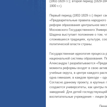
(1802-1829 г.г.); второй период (1829-184
1900 г.г.).
Первый период (1802-1829 г.г.) берет с
«Предварительные правила народного 
реформ образования центральное мест
Московского Государственного Универ
Шадена выступает положение о том, ч
сложившихся традициях, культуре, со
политической власти страны.
Государственная идеология процесса 
национальной системы образования. П
Александра I разрабатываются «Предва
момента реформы входят в свою актив
учебные округа, в центре каждого рас
одна гимназия, в каждом приходе – од
Согласно данному проекту, в крупных г
создаются университеты, как центры 
заведений. Для детей господствующей
воспитательные учреждения – лицеи (
Пере