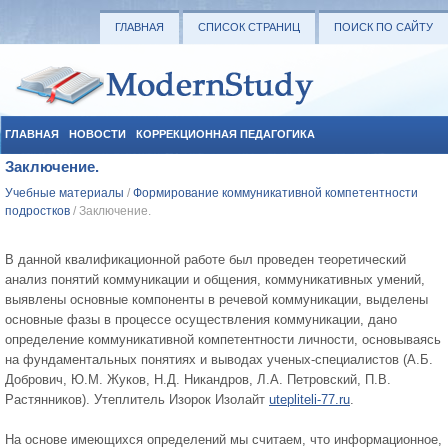
ГЛАВНАЯ
СПИСОК СТРАНИЦ
ПОИСК ПО САЙТУ
ГЛАВНАЯ
НОВОСТИ
КОРРЕКЦИОННАЯ ПЕДАГОГИКА
Заключение.
СОЦИАЛЬНАЯ ПЕДАГОГИКА
УЧЕБНЫЕ МАТЕРИАЛЫ
Учебные материалы
/
Формирование коммуникативной компетентности
подростков
/ Заключение.
В данной квалификационной работе был проведен теоретический
анализ понятий коммуникации и общения, коммуникативных умений,
выявлены основные компоненты в речевой коммуникации, выделены
основные фазы в процессе осуществления коммуникации, дано
определение коммуникативной компетентности личности, основываясь
на фундаментальных понятиях и выводах ученых-специалистов (А.Б.
Добрович, Ю.М. Жуков, Н.Д. Никандров, Л.А. Петровский, П.В.
Растянников).
Утеплитель Изорок Изолайт
utepliteli-77.ru
.
На основе имеющихся определений мы считаем, что информационное,