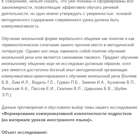
К сожалению, нельзя сказать, что уже познаны и сформированы все
закономерности, позволяющие эффективно обучать речевой
деятельности, но одно можно утверждать с уверенностью: основой
методического содержания современного урока должна быть
коммуникативность.
Обучение иноязычной форме вербального общения как понятие и как
терминологическое сочетание заняло прочное место в методической
литературе. Однако оно лишь заменило собой понятие обучения
иноязычной речи или является синонимом такового. Предмет обучения
иноязычному общению еще не исследован должным образом, хотя
уже имеется достаточно богатый опыт методической организации
коммуникативно-ориентированного обучения иноязычной речи (Беляев
Б.В., Бим И.Л., Ведель Г.Е., Гурвич П.Б., Зимняя И.А., Кузовлев В.П.,
Леонтьев А.А., Пассов Е.И., Скалкин В.Л., Царькова Б.В., Шубин
Э.П.).
Данные противоречия и обусловили выбор темы нашего исследования:
«Формирование коммуникативной компетентности подростков
(на материале уроков иностранного языка)».
Объект исследования: