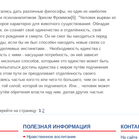
ытались дать различные философы, но один из наиболее
м психоаналитиком Эрихом Фроммом[6]: "Человек вырван из
торое характерно для животного существования. Обладая
 он сознаёт своё одиночество и отделённость, своё
его рождения и смерти. Он не смог бы находиться перед
нды, если бы не был способен находить новые связи со
ределяемых инстинктами… Необходимость единства с
ть с ними - насущная потребность, он неё зависит
 несколько способов, которыми это единство может быть
попытаться достичь единства с миром путём подчинения
На этом пути он преодолевает отделённость своего
вясь частью кого-то или чего-то большего, чем он сам, и
 той силой, которой он подчинился. Или… человек может
утём обретения власти над ним, делая других частью
ерейти на страницу:
1
2
ПОЛЕЗНАЯ ИНФОРМАЦИЯ
КОНТА
Нравственное воспитание
На сайте