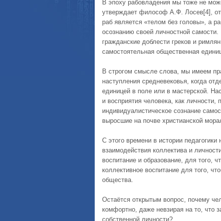
В эпоху рабовладения мы тоже не мож
утверждает философ А.Ф. Лосев[4], о
раб является «телом без головы», а р
осознанию своей личностной самости.
гражданские доблести греков и римля
самостоятельная общественная едини
В строгом смысле слова, мы имеем пр
наступления средневековья, когда от
единицей в поле или в мастерской. На
и восприятия человека, как личности,
индивидуалистическое сознание самос
выросшие на почве христианской морал
С этого времени в истории педагогики
взаимодействия коллектива и личност
воспитание и образование, для того, ч
коллективное воспитание для того, чт
общества.
Остаётся открытым вопрос, почему чел
комфортно, даже невзирая на то, что з
собственной личности?