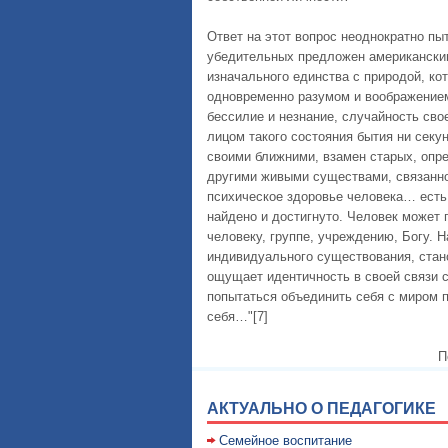
Ответ на этот вопрос неоднократно п
убедительных предложен американски
изначального единства с природой, ко
одновременно разумом и воображением,
бессилие и незнание, случайность сво
лицом такого состояния бытия ни секу
своими ближними, взамен старых, оп
другими живыми существами, связаннос
психическое здоровье человека… есть
найдено и достигнуто. Человек может 
человеку, группе, учреждению, Богу. 
индивидуального существования, стано
ощущает идентичность в своей связи с
попытаться объединить себя с миром п
себя…"[7]
П
АКТУАЛЬНО О ПЕДАГОГИКЕ
Семейное воспитание