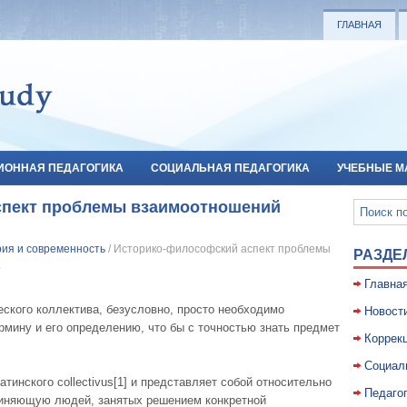
ГЛАВНАЯ
ИОННАЯ ПЕДАГОГИКА
СОЦИАЛЬНАЯ ПЕДАГОГИКА
УЧЕБНЫЕ М
спект проблемы взаимоотношений
рия и современность
/ Историко-философский аспект проблемы
РАЗДЕ
.
Главна
ского коллектива, безусловно, просто необходимо
Новост
ермину и его определению, что бы с точностью знать предмет
Коррекц
Социал
тинского collectivus[1] и представляет собой относительно
Педаго
диняющую людей, занятых решением конкретной