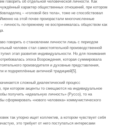
ем говорить об отдельной человеческой личности. Как
тчуждённый характер общественных отношений, при котором
абовладелец – «головой без тела», тоже не способствовал
 Именно на этой почве произрастали многочисленные
н – личность по-прежнему не воспринималась обществом как
ца.
аво говорить о становлении личности лишь с периодом
дельный человек стал самостоятельной производственной
ступил этап развития индивидуальности. Но для понимания
 потребовалась эпоха Возрождения, которая суммировала
тоятельного производителя и духовные представления,
и и подкреплённые античной традицией[5].
 начинается сложный диалектический процесс
и, при котором акценты то смещаются на индивидуальное
тобы получить «идеальную личность» (Руссо), то на
обы сформировать «нового человека» коммунистического
овек так упорно ищет коллектив, а котором чувствует себя
ачастую, это требует от него поступаться интересами