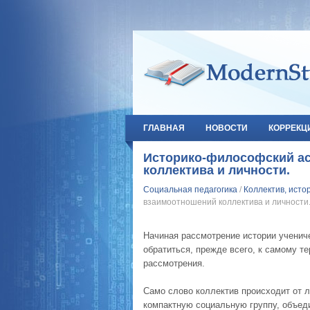
ГЛАВНАЯ
НОВОСТИ
КОРРЕКЦ
Историко-философский а
коллектива и личности.
Социальная педагогика
/
Коллектив, исто
взаимоотношений коллектива и личности
Начиная рассмотрение истории учениче
обратиться, прежде всего, к самому т
рассмотрения.
Само слово коллектив происходит от ла
компактную социальную группу, объе