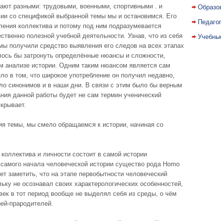
ают разными: трудовыми, военными, спортивными . и
Образо
вии со спецификой выбранной темы мы и остановимся. Его
Педаго
ления коллектива и потому под ним подразумевается
твенно полезной учебной деятельности. Узнав, что из себя
Учебны
мы получили средство выявления его следов на всех этапах
елось бы затронуть определённые нюансы и сложности,
ом анализе истории. Одним таким нюансом является сам
ело в том, что широкое употребление он получил недавно,
сло синонимов и в наши дни. В связи с этим было бы верным
ния данной работы будет не сам термин ученический
скрывает.
ия темы, мы смело обращаемся к истории, начиная со
коллектива и личности состоит в самой истории
С самого начала человеческой истории существо рода Homo
т заметить, что на этапе первобытности человеческий
ьку не осознавал своих характерологических особенностей,
ек в тот период вообще не выделял себя из среды, о чём
рей-прародителей.