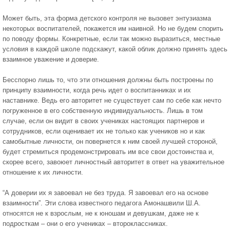
Может быть, эта форма детского контроля не вызовет энтузиазма
некоторых воспитателей, покажется им наивной. Но не будем спорить
по поводу формы. Конкретные, если так можно выразиться, местные
условия в каждой школе подскажут, какой облик должно принять здесь
взаимное уважение и доверие.
Бесспорно лишь то, что эти отношения должны быть построены по
принципу взаимности, когда речь идет о воспитанниках и их
наставнике. Ведь его авторитет не существует сам по себе как нечто
погруженное в его собственную индивидуальность. Лишь в том
случае, если он видит в своих учениках настоящих партнеров и
сотрудников, если оценивает их не только как учеников но и как
самобытные личности, он повернется к ним своей лучшей стороной,
будет стремиться продемонстрировать им все свои достоинства и,
скорее всего, завоюет личностный авторитет в ответ на уважительное
отношение к их личности.
“А доверии их я завоевал не без труда. Я завоевал его на основе
взаимности”. Эти слова известного педагога Амонашвили Ш.А.
относятся не к взрослым, не к юношам и девушкам, даже не к
подросткам – они о его учениках – второклассниках.