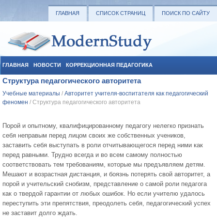
ГЛАВНАЯ
СПИСОК СТРАНИЦ
ПОИСК ПО САЙТУ
ГЛАВНАЯ
НОВОСТИ
КОРРЕКЦИОННАЯ ПЕДАГОГИКА
Структура педагогического авторитета
СОЦИАЛЬНАЯ ПЕДАГОГИКА
УЧЕБНЫЕ МАТЕРИАЛЫ
Учебные материалы
/
Авторитет учителя-воспитателя как педагогический
феномен
/ Структура педагогического авторитета
Порой и опытному, квалифицированному педагогу нелегко признать
себя неправым перед лицом своих же собственных учеников,
заставить себя выступать в роли отчитывающегося перед ними как
перед равными. Трудно всегда и во всем самому полностью
соответствовать тем требованиям, которые мы предъявляем детям.
Мешают и возрастная дистанция, и боязнь потерять свой авторитет, а
порой и учительский снобизм, представление о самой роли педагога
как о твердой гарантии от любых ошибок. Но если учителю удалось
переступить эти препятствия, преодолеть себя, педагогический успех
не заставит долго ждать.