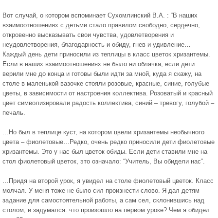
Вот случай, о котором вспоминает Сухомлинский В.А. : “В наших
взаимоотношениях с детьми стало правилом свободно, сердечно,
откровенно высказывать свои чувства, удовлетворения и
неудовлетворения, благодарность и обиду, гнев и удивление…
Каждый день дети приносили из теплицы в класс цветок хризантемы.
Если в наших взаимоотношениях не было ни облачка, если дети
верили мне до конца и готовы были идти за мной, куда я скажу, на
столе в маленькой вазочке стояли розовые, красные, синие, голубые
цветы, в зависимости от настроения коллектива. Розоватый и красный
цвет символизировали радость коллектива, синий – тревогу, голубой –
печаль.
…Но был в теплице куст, на котором цвели хризантемы необычного
цвета – фиолетовые…Редко, очень редко приносили дети фиолетовые
хризантемы. Это у нас был цветок обиды. Если дети ставили мне на
стол фиолетовый цветок, это означало: “Учитель, Вы обидели нас”.
…Придя на второй урок, я увидел на столе фиолетовый цветок. Класс
молчал. У меня тоже не было сил произнести слово. Я дал детям
задание для самостоятельной работы, а сам сел, склонившись над
столом, и задумался: что произошло на первом уроке? Чем я обидел