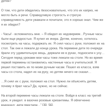
детей?
О том, что дети обиделись безосновательно, что это их каприз, не
могло быть и речи. Справедливую строгость и строгую
справедливость дети уважали и почитали, это я хорошо знал. Чем же
я их обидел?
- Часы! - вспомнилось мне. – Я обидел их недоверием…Ручные часы
были еще редкостью. Я купил их вчера. Детям, конечно, хотелось
посмотреть на часы, подержать их. Я снял часы с руки, положил их на
стол. Так они и лежали до конца урока. На перемене дети по очереди
брали эту удивительную вещь, держали ее в руках, подносили к уху…
Сегодня перед уроками мои часы тоже лежали на столе. Но во время
первой перемены остановились настенные часы в учительской. Я
решил поставить их по моим ручным часам. Пошел из класса, взяв
часы со стола, надел их на руку, но детям ничего не сказал…
…Я снял их с руки, положил на стол. Нужно ли объяснять детям,
почему я брал часы? Да, нужно, но не сейчас.
На второй перемене часы лежали на столе. Войдя в класс на третий
урок, я увидел: в вазочке розовые хризантемы. Я облегченно
вздохнул: дети простили…” [30, 56].