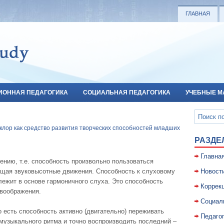
ГЛАВНАЯ
ИОННАЯ ПЕДАГОГИКА
СОЦИАЛЬНАЯ ПЕДАГОГИКА
УЧЕБНЫЕ М
лор как средство развития творческих способностей младших
РАЗДЕ
Главна
ению, т.е. способность произвольно пользоваться
щая звуковысотные движения. Способность к слуховому
Новост
ежит в основе гармоничного слуха. Это способность
Коррекц
 воображения.
Социал
о есть способность активно (двигательно) переживать
Педаго
музыкального ритма и точно воспроизводить последний –