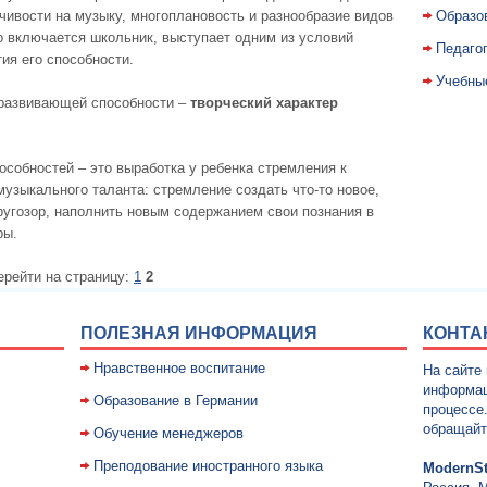
чивости на музыку, многоплановость и разнообразие видов
Образо
о включается школьник, выступает одним из условий
Педаго
ия его способности.
Учебны
 развивающей способности –
творческий характер
особностей – это выработка у ребенка стремления к
узыкального таланта: стремление создать что-то новое,
ругозор, наполнить новым содержанием свои познания в
ры.
ерейти на страницу:
1
2
ПОЛЕЗНАЯ ИНФОРМАЦИЯ
КОНТА
Нравственное воспитание
На сайте
информац
Образование в Германии
процессе
обращайт
Обучение менеджеров
Преподование иностранного языка
ModernSt