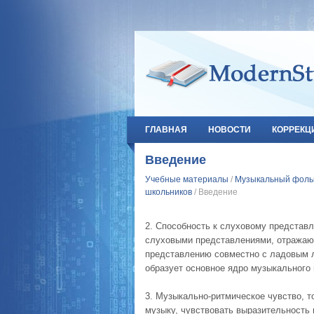
ГЛАВНАЯ
НОВОСТИ
КОРРЕКЦ
Введение
Учебные материалы
/
Музыкальный фольк
школьников
/ Введение
2. Способность к слуховому представл
слуховыми представлениями, отражаю
представлению совместно с ладовым л
образует основное ядро музыкального
3. Музыкально-ритмическое чувство, т
музыку, чувствовать выразительность 