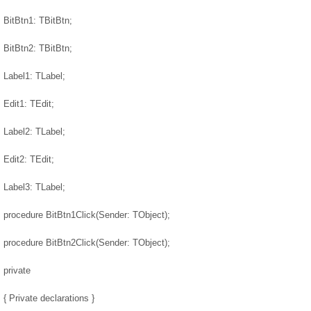
BitBtn1: TBitBtn;
BitBtn2: TBitBtn;
Label1: TLabel;
Edit1: TEdit;
Label2: TLabel;
Edit2: TEdit;
Label3: TLabel;
procedure BitBtn1Click(Sender: TObject);
procedure BitBtn2Click(Sender: TObject);
private
{ Private declarations }