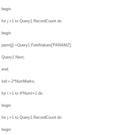
begin
for j:=1 to Query1.RecordCount do
begin
parm[j]:=Query1.FieldValues['PARAM2'];
Query1.Next;
end;
ind:=-2*NumMarks;
for i:=1 to 4*NumI+1 do
begin
for j:=1 to Query1.RecordCount do
begin