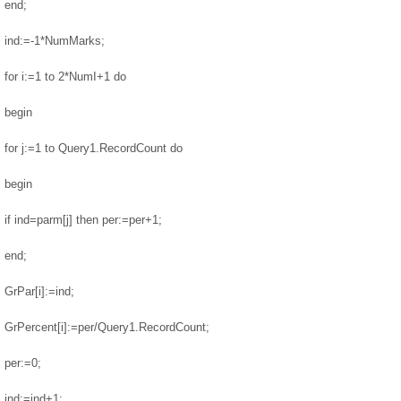
end;
ind:=-1*NumMarks;
for i:=1 to 2*NumI+1 do
begin
for j:=1 to Query1.RecordCount do
begin
if ind=parm[j] then per:=per+1;
end;
GrPar[i]:=ind;
GrPercent[i]:=per/Query1.RecordCount;
per:=0;
ind:=ind+1;