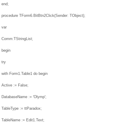
end;
procedure TForm6.BitBtn2Click(Sender: TObject);
var
Comm:TStringList;
begin
try
with Form1.Table1 do begin
Active := False;
DatabaseName := 'Olymp';
TableType := ttParadox;
TableName := Edit1.Text;