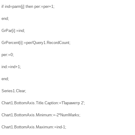
if ind=parm[j] then per:=per+1;
end;
GrPar[i]:=ind;
GrPercent[i]:=per/Query1.RecordCount;
per:=0;
ind:=ind+1;
end;
Series1.Clear;
Chart1.BottomAxis.Title.Caption:='Параметр 2';
Chart1.BottomAxis.Minimum:=-2*NumMarks;
Chart1.BottomAxis.Maximum:=ind-1;