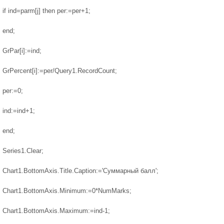
if ind=parm[j] then per:=per+1;
end;
GrPar[i]:=ind;
GrPercent[i]:=per/Query1.RecordCount;
per:=0;
ind:=ind+1;
end;
Series1.Clear;
Chart1.BottomAxis.Title.Caption:='Суммарный балл';
Chart1.BottomAxis.Minimum:=0*NumMarks;
Chart1.BottomAxis.Maximum:=ind-1;