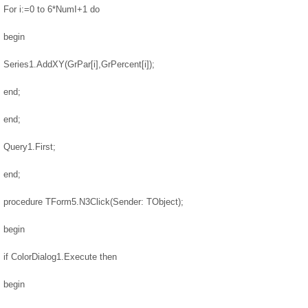
For i:=0 to 6*NumI+1 do
begin
Series1.AddXY(GrPar[i],GrPercent[i]);
end;
end;
Query1.First;
end;
procedure TForm5.N3Click(Sender: TObject);
begin
if ColorDialog1.Execute then
begin