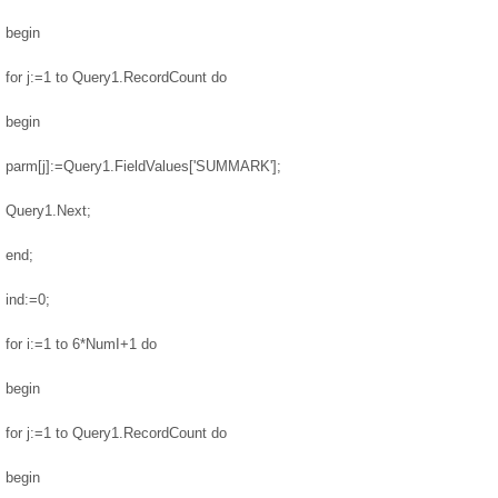
begin
for j:=1 to Query1.RecordCount do
begin
parm[j]:=Query1.FieldValues['SUMMARK'];
Query1.Next;
end;
ind:=0;
for i:=1 to 6*NumI+1 do
begin
for j:=1 to Query1.RecordCount do
begin