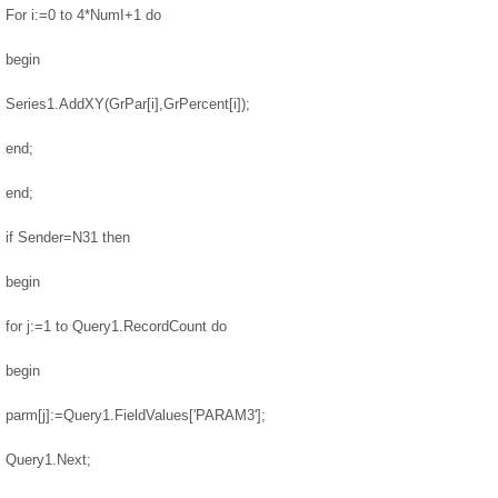
For i:=0 to 4*NumI+1 do
begin
Series1.AddXY(GrPar[i],GrPercent[i]);
end;
end;
if Sender=N31 then
begin
for j:=1 to Query1.RecordCount do
begin
parm[j]:=Query1.FieldValues['PARAM3'];
Query1.Next;