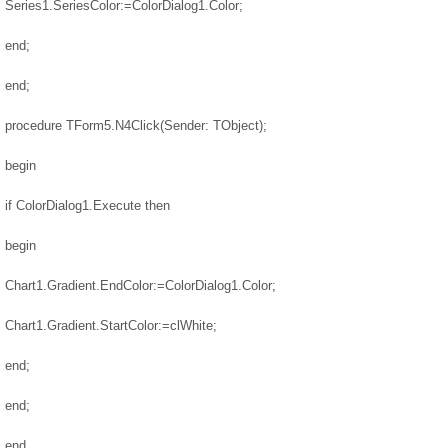
Series1.SeriesColor:=ColorDialog1.Color;
end;
end;
procedure TForm5.N4Click(Sender: TObject);
begin
if ColorDialog1.Execute then
begin
Chart1.Gradient.EndColor:=ColorDialog1.Color;
Chart1.Gradient.StartColor:=clWhite;
end;
end;
end.