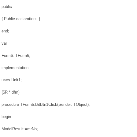
public
{ Public declarations }
end;
var
Form6: TForm6;
implementation
uses Unit1;
{$R *.dfm}
procedure TForm6.BitBtn1Click(Sender: TObject);
begin
ModalResult:=mrNo;