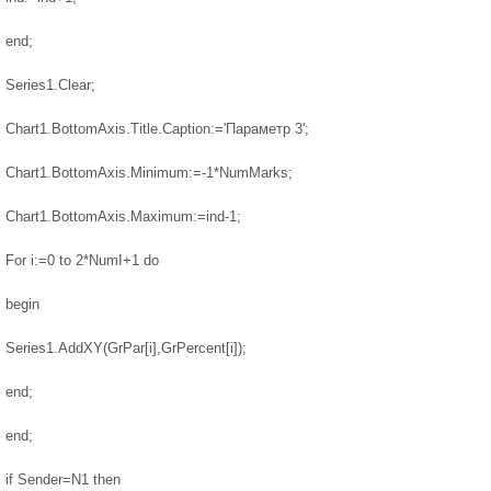
end;
Series1.Clear;
Chart1.BottomAxis.Title.Caption:='Параметр 3';
Chart1.BottomAxis.Minimum:=-1*NumMarks;
Chart1.BottomAxis.Maximum:=ind-1;
For i:=0 to 2*NumI+1 do
begin
Series1.AddXY(GrPar[i],GrPercent[i]);
end;
end;
if Sender=N1 then