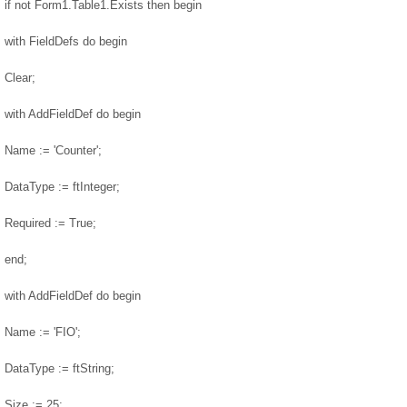
if not Form1.Table1.Exists then begin
with FieldDefs do begin
Clear;
with AddFieldDef do begin
Name := 'Counter';
DataType := ftInteger;
Required := True;
end;
with AddFieldDef do begin
Name := 'FIO';
DataType := ftString;
Size := 25;