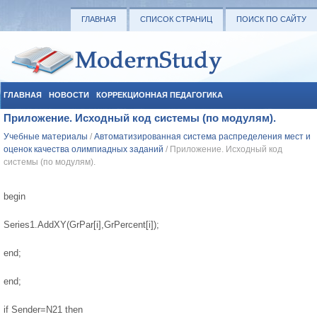
ГЛАВНАЯ
СПИСОК СТРАНИЦ
ПОИСК ПО САЙТУ
ГЛАВНАЯ
НОВОСТИ
КОРРЕКЦИОННАЯ ПЕДАГОГИКА
Приложение. Исходный код системы (по модулям).
СОЦИАЛЬНАЯ ПЕДАГОГИКА
УЧЕБНЫЕ МАТЕРИАЛЫ
Учебные материалы
/
Автоматизированная система распределения мест и
оценок качества олимпиадных заданий
/ Приложение. Исходный код
системы (по модулям).
begin
Series1.AddXY(GrPar[i],GrPercent[i]);
end;
end;
if Sender=N21 then